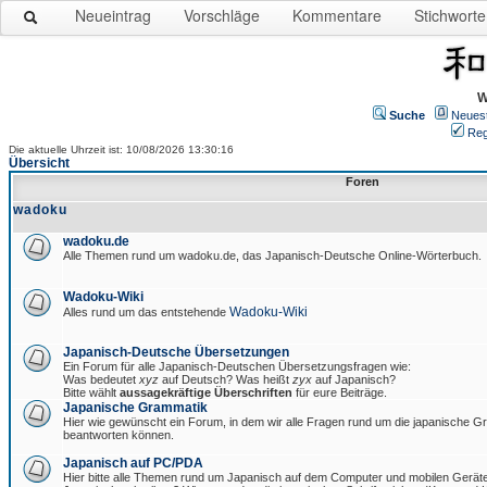
Neueintrag
Vorschläge
Kommentare
Stichworte
W
Suche
Neues
Reg
Die aktuelle Uhrzeit ist: 10/08/2026 13:30:16
Übersicht
Foren
wadoku
wadoku.de
Alle Themen rund um wadoku.de, das Japanisch-Deutsche Online-Wörterbuch.
Wadoku-Wiki
Wadoku-Wiki
Alles rund um das entstehende
Japanisch-Deutsche Übersetzungen
Ein Forum für alle Japanisch-Deutschen Übersetzungsfragen wie:
Was bedeutet
xyz
auf Deutsch? Was heißt
zyx
auf Japanisch?
Bitte wählt
aussagekräftige Überschriften
für eure Beiträge.
Japanische Grammatik
Hier wie gewünscht ein Forum, in dem wir alle Fragen rund um die japanische 
beantworten können.
Japanisch auf PC/PDA
Hier bitte alle Themen rund um Japanisch auf dem Computer und mobilen Gerät