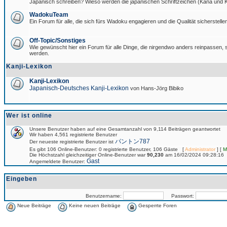
Japanisch schreiben? Wieso werden die japanischen Schriftzeichen (Kana und Ka
WadokuTeam
Ein Forum für alle, die sich fürs Wadoku engagieren und die Qualität sicherstellen
Off-Topic/Sonstiges
Wie gewünscht hier ein Forum für alle Dinge, die nirgendwo anders reinpassen, si
werden.
Kanji-Lexikon
Kanji-Lexikon
Japanisch-Deutsches Kanji-Lexikon
von Hans-Jörg Bibiko
Wer ist online
Unsere Benutzer haben auf eine Gesamtanzahl von 9,114 Beiträgen geantwortet
Wir haben 4,561 registrierte Benutzer
パントン787
Der neueste registrierte Benutzer ist
Es gibt 106 Online-Benutzer: 0 registrierte Benutzer, 106 Gäste [
Administrator
] [
M
Die Höchstzahl gleichzeitiger Online-Benutzer war
90,230
am 16/02/2024 09:28:16
Gast
Angemeldete Benutzer:
Eingeben
Benutzername:
Passwort:
Neue Beiträge
Keine neuen Beiträge
Gesperrte Foren