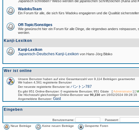
Japanisch schreiben? Wieso werden die japanischen Schriftzeichen (Kana und Ka
WadokuTeam
Ein Forum für alle, die sich fürs Wadoku engagieren und die Qualität sicherstellen
Off-Topic/Sonstiges
Wie gewünscht hier ein Forum für alle Dinge, die nirgendwo anders reinpassen, si
werden.
Kanji-Lexikon
Kanji-Lexikon
Japanisch-Deutsches Kanji-Lexikon
von Hans-Jörg Bibiko
Wer ist online
Unsere Benutzer haben auf eine Gesamtanzahl von 9,114 Beiträgen geantwortet
Wir haben 4,561 registrierte Benutzer
パントン787
Der neueste registrierte Benutzer ist
Es gibt 951 Online-Benutzer: 0 registrierte Benutzer, 951 Gäste [
Administrator
] [
M
Die Höchstzahl gleichzeitiger Online-Benutzer war
90,230
am 16/02/2024 09:28:16
Gast
Angemeldete Benutzer:
Eingeben
Benutzername:
Passwort:
Neue Beiträge
Keine neuen Beiträge
Gesperrte Foren