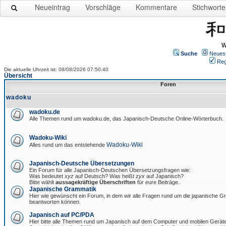
Neueintrag
Vorschläge
Kommentare
Stichworte
W
Suche
Neues
Reg
Die aktuelle Uhrzeit ist: 08/08/2026 07:50:40
Übersicht
Foren
wadoku
wadoku.de
Alle Themen rund um wadoku.de, das Japanisch-Deutsche Online-Wörterbuch.
Wadoku-Wiki
Wadoku-Wiki
Alles rund um das entstehende
Japanisch-Deutsche Übersetzungen
Ein Forum für alle Japanisch-Deutschen Übersetzungsfragen wie:
Was bedeutet
xyz
auf Deutsch? Was heißt
zyx
auf Japanisch?
Bitte wählt
aussagekräftige Überschriften
für eure Beiträge.
Japanische Grammatik
Hier wie gewünscht ein Forum, in dem wir alle Fragen rund um die japanische 
beantworten können.
Japanisch auf PC/PDA
Hier bitte alle Themen rund um Japanisch auf dem Computer und mobilen Gerät