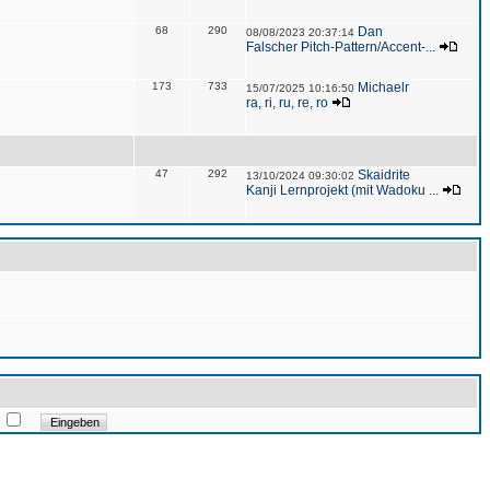
68
290
Dan
08/08/2023 20:37:14
Falscher Pitch-Pattern/Accent-...
173
733
Michaelr
15/07/2025 10:16:50
ra, ri, ru, re, ro
47
292
Skaidrite
13/10/2024 09:30:02
Kanji Lernprojekt (mit Wadoku ...