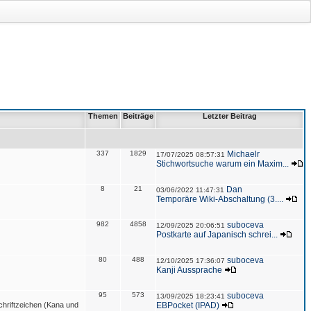
Themen
Beiträge
Letzter Beitrag
337
1829
Michaelr
17/07/2025 08:57:31
Stichwortsuche warum ein Maxim...
8
21
Dan
03/06/2022 11:47:31
Temporäre Wiki-Abschaltung (3....
982
4858
suboceva
12/09/2025 20:06:51
Postkarte auf Japanisch schrei...
80
488
suboceva
12/10/2025 17:36:07
Kanji Aussprache
95
573
suboceva
13/09/2025 18:23:41
hriftzeichen (Kana und
EBPocket (IPAD)