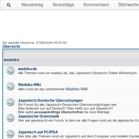
Neueintrag
Vorschläge
Kommentare
Stichworte
Die aktuelle Uhrzeit ist: 07/08/2026 09:52:53
Übersicht
wadoku
wadoku.de
Alle Themen rund um wadoku.de, das Japanisch-Deutsche Online-Wörterbuch.
Wadoku-Wiki
Wadoku-Wiki
Alles rund um das entstehende
Japanisch-Deutsche Übersetzungen
Ein Forum für alle Japanisch-Deutschen Übersetzungsfragen wie:
Was bedeutet
xyz
auf Deutsch? Was heißt
zyx
auf Japanisch?
Bitte wählt
aussagekräftige Überschriften
für eure Beiträge.
Japanische Grammatik
Hier wie gewünscht ein Forum, in dem wir alle Fragen rund um die japanische 
Japanisch auf PC/PDA
Hier bitte alle Themen rund um Japanisch auf dem Computer und mobilen Gerät