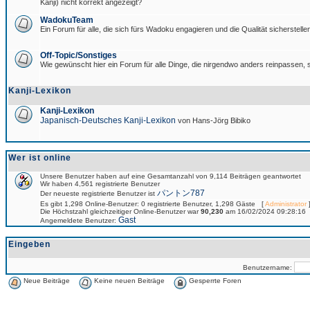
Kanji) nicht korrekt angezeigt?
WadokuTeam
Ein Forum für alle, die sich fürs Wadoku engagieren und die Qualität sicherstellen
Off-Topic/Sonstiges
Wie gewünscht hier ein Forum für alle Dinge, die nirgendwo anders reinpassen, s
Kanji-Lexikon
Kanji-Lexikon
Japanisch-Deutsches Kanji-Lexikon
von Hans-Jörg Bibiko
Wer ist online
Unsere Benutzer haben auf eine Gesamtanzahl von 9,114 Beiträgen geantwortet
Wir haben 4,561 registrierte Benutzer
パントン787
Der neueste registrierte Benutzer ist
Es gibt 1,298 Online-Benutzer: 0 registrierte Benutzer, 1,298 Gäste [
Administrator
]
Die Höchstzahl gleichzeitiger Online-Benutzer war
90,230
am 16/02/2024 09:28:16
Gast
Angemeldete Benutzer:
Eingeben
Benutzername:
Neue Beiträge
Keine neuen Beiträge
Gesperrte Foren