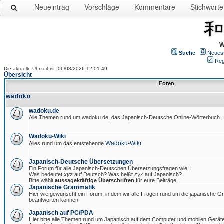
Neueintrag
Vorschläge
Kommentare
Stichworte
W
Suche
Neues
Reg
Die aktuelle Uhrzeit ist: 06/08/2026 12:01:49
Übersicht
Foren
wadoku
wadoku.de
Alle Themen rund um wadoku.de, das Japanisch-Deutsche Online-Wörterbuch.
Wadoku-Wiki
Wadoku-Wiki
Alles rund um das entstehende
Japanisch-Deutsche Übersetzungen
Ein Forum für alle Japanisch-Deutschen Übersetzungsfragen wie:
Was bedeutet
xyz
auf Deutsch? Was heißt
zyx
auf Japanisch?
Bitte wählt
aussagekräftige Überschriften
für eure Beiträge.
Japanische Grammatik
Hier wie gewünscht ein Forum, in dem wir alle Fragen rund um die japanische 
beantworten können.
Japanisch auf PC/PDA
Hier bitte alle Themen rund um Japanisch auf dem Computer und mobilen Gerät