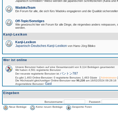
Japanisch schreiben? Wieso werden die japanischen Schriftzeichen (Kana und Ka
WadokuTeam
Ein Forum für alle, die sich fürs Wadoku engagieren und die Qualität sicherstellen
Off-Topic/Sonstiges
Wie gewünscht hier ein Forum für alle Dinge, die nirgendwo anders reinpassen, si
werden.
Kanji-Lexikon
Kanji-Lexikon
Japanisch-Deutsches Kanji-Lexikon
von Hans-Jörg Bibiko
Wer ist online
Unsere Benutzer haben auf eine Gesamtanzahl von 9,114 Beiträgen geantwortet
Wir haben 4,561 registrierte Benutzer
パントン787
Der neueste registrierte Benutzer ist
Es gibt 1,463 Online-Benutzer: 0 registrierte Benutzer, 1,463 Gäste [
Administrator
]
Die Höchstzahl gleichzeitiger Online-Benutzer war
90,230
am 16/02/2024 09:28:16
Gast
Angemeldete Benutzer:
Eingeben
Benutzername:
Passwort:
Neue Beiträge
Keine neuen Beiträge
Gesperrte Foren