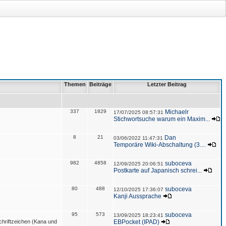
Themen
Beiträge
Letzter Beitrag
337
1829
Michaelr
17/07/2025 08:57:31
Stichwortsuche warum ein Maxim...
8
21
Dan
03/06/2022 11:47:31
Temporäre Wiki-Abschaltung (3....
982
4858
suboceva
12/09/2025 20:06:51
Postkarte auf Japanisch schrei...
80
488
suboceva
12/10/2025 17:36:07
Kanji Aussprache
95
573
suboceva
13/09/2025 18:23:41
hriftzeichen (Kana und
EBPocket (IPAD)