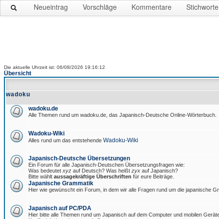
Neueintrag
Vorschläge
Kommentare
Stichworte
Die aktuelle Uhrzeit ist: 06/08/2026 19:16:12
Übersicht
wadoku
wadoku.de
Alle Themen rund um wadoku.de, das Japanisch-Deutsche Online-Wörterbuch.
Wadoku-Wiki
Wadoku-Wiki
Alles rund um das entstehende
Japanisch-Deutsche Übersetzungen
Ein Forum für alle Japanisch-Deutschen Übersetzungsfragen wie:
Was bedeutet
xyz
auf Deutsch? Was heißt
zyx
auf Japanisch?
Bitte wählt
aussagekräftige Überschriften
für eure Beiträge.
Japanische Grammatik
Hier wie gewünscht ein Forum, in dem wir alle Fragen rund um die japanische 
Japanisch auf PC/PDA
Hier bitte alle Themen rund um Japanisch auf dem Computer und mobilen Gerät