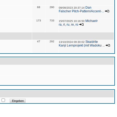
68
290
Dan
08/08/2023 20:37:14
Falscher Pitch-Pattern/Accent-...
173
733
Michaelr
15/07/2025 10:16:50
ra, ri, ru, re, ro
47
292
Skaidrite
13/10/2024 09:30:02
Kanji Lernprojekt (mit Wadoku ...