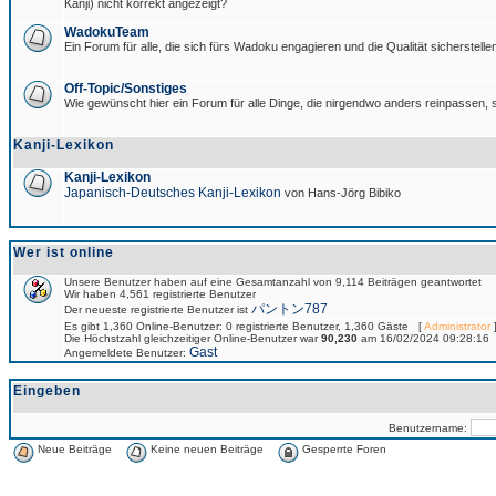
Kanji) nicht korrekt angezeigt?
WadokuTeam
Ein Forum für alle, die sich fürs Wadoku engagieren und die Qualität sicherstellen
Off-Topic/Sonstiges
Wie gewünscht hier ein Forum für alle Dinge, die nirgendwo anders reinpassen, s
Kanji-Lexikon
Kanji-Lexikon
Japanisch-Deutsches Kanji-Lexikon
von Hans-Jörg Bibiko
Wer ist online
Unsere Benutzer haben auf eine Gesamtanzahl von 9,114 Beiträgen geantwortet
Wir haben 4,561 registrierte Benutzer
パントン787
Der neueste registrierte Benutzer ist
Es gibt 1,360 Online-Benutzer: 0 registrierte Benutzer, 1,360 Gäste [
Administrator
]
Die Höchstzahl gleichzeitiger Online-Benutzer war
90,230
am 16/02/2024 09:28:16
Gast
Angemeldete Benutzer:
Eingeben
Benutzername:
Neue Beiträge
Keine neuen Beiträge
Gesperrte Foren