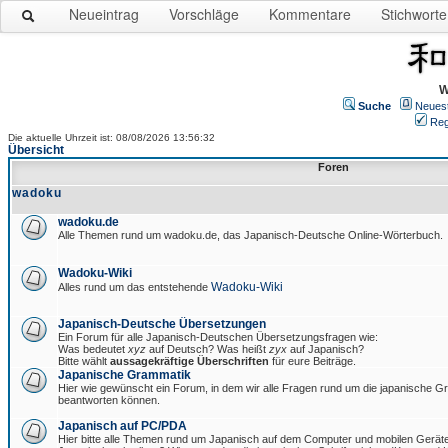
Neueintrag
Vorschläge
Kommentare
Stichworte
W
Suche
Neues
Reg
Die aktuelle Uhrzeit ist: 08/08/2026 13:56:32
Übersicht
Foren
wadoku
wadoku.de
Alle Themen rund um wadoku.de, das Japanisch-Deutsche Online-Wörterbuch.
Wadoku-Wiki
Wadoku-Wiki
Alles rund um das entstehende
Japanisch-Deutsche Übersetzungen
Ein Forum für alle Japanisch-Deutschen Übersetzungsfragen wie:
Was bedeutet
xyz
auf Deutsch? Was heißt
zyx
auf Japanisch?
Bitte wählt
aussagekräftige Überschriften
für eure Beiträge.
Japanische Grammatik
Hier wie gewünscht ein Forum, in dem wir alle Fragen rund um die japanische 
beantworten können.
Japanisch auf PC/PDA
Hier bitte alle Themen rund um Japanisch auf dem Computer und mobilen Gerät