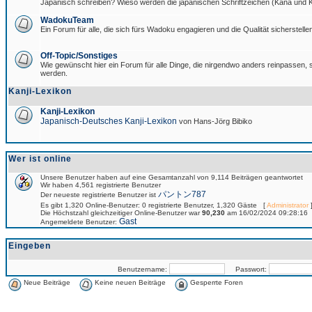
Japanisch schreiben? Wieso werden die japanischen Schriftzeichen (Kana und Ka
WadokuTeam
Ein Forum für alle, die sich fürs Wadoku engagieren und die Qualität sicherstellen
Off-Topic/Sonstiges
Wie gewünscht hier ein Forum für alle Dinge, die nirgendwo anders reinpassen, si
werden.
Kanji-Lexikon
Kanji-Lexikon
Japanisch-Deutsches Kanji-Lexikon
von Hans-Jörg Bibiko
Wer ist online
Unsere Benutzer haben auf eine Gesamtanzahl von 9,114 Beiträgen geantwortet
Wir haben 4,561 registrierte Benutzer
パントン787
Der neueste registrierte Benutzer ist
Es gibt 1,320 Online-Benutzer: 0 registrierte Benutzer, 1,320 Gäste [
Administrator
]
Die Höchstzahl gleichzeitiger Online-Benutzer war
90,230
am 16/02/2024 09:28:16
Gast
Angemeldete Benutzer:
Eingeben
Benutzername:
Passwort:
Neue Beiträge
Keine neuen Beiträge
Gesperrte Foren