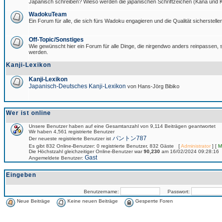
Japanisch schreiben? Wieso werden die japanischen Schriftzeichen (Kana und Ka
WadokuTeam
Ein Forum für alle, die sich fürs Wadoku engagieren und die Qualität sicherstellen
Off-Topic/Sonstiges
Wie gewünscht hier ein Forum für alle Dinge, die nirgendwo anders reinpassen, si
werden.
Kanji-Lexikon
Kanji-Lexikon
Japanisch-Deutsches Kanji-Lexikon
von Hans-Jörg Bibiko
Wer ist online
Unsere Benutzer haben auf eine Gesamtanzahl von 9,114 Beiträgen geantwortet
Wir haben 4,561 registrierte Benutzer
パントン787
Der neueste registrierte Benutzer ist
Es gibt 832 Online-Benutzer: 0 registrierte Benutzer, 832 Gäste [
Administrator
] [
M
Die Höchstzahl gleichzeitiger Online-Benutzer war
90,230
am 16/02/2024 09:28:16
Gast
Angemeldete Benutzer:
Eingeben
Benutzername:
Passwort:
Neue Beiträge
Keine neuen Beiträge
Gesperrte Foren