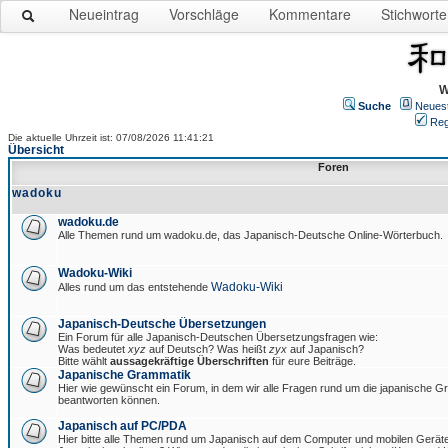
Neueintrag
Vorschläge
Kommentare
Stichworte
W
Suche
Neues
Reg
Die aktuelle Uhrzeit ist: 07/08/2026 11:41:21
Übersicht
Foren
wadoku
wadoku.de
Alle Themen rund um wadoku.de, das Japanisch-Deutsche Online-Wörterbuch.
Wadoku-Wiki
Wadoku-Wiki
Alles rund um das entstehende
Japanisch-Deutsche Übersetzungen
Ein Forum für alle Japanisch-Deutschen Übersetzungsfragen wie:
Was bedeutet
xyz
auf Deutsch? Was heißt
zyx
auf Japanisch?
Bitte wählt
aussagekräftige Überschriften
für eure Beiträge.
Japanische Grammatik
Hier wie gewünscht ein Forum, in dem wir alle Fragen rund um die japanische 
beantworten können.
Japanisch auf PC/PDA
Hier bitte alle Themen rund um Japanisch auf dem Computer und mobilen Gerät