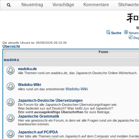
Neueintrag
Vorschläge
Kommentare
Stichworte
W
Suche
Neues
Reg
Die aktuelle Uhrzeit ist: 06/08/2026 09:10:36
Übersicht
Foren
wadoku
wadoku.de
Alle Themen rund um wadoku.de, das Japanisch-Deutsche Online-Wörterbuch.
Wadoku-Wiki
Wadoku-Wiki
Alles rund um das entstehende
Japanisch-Deutsche Übersetzungen
Ein Forum für alle Japanisch-Deutschen Übersetzungsfragen wie:
Was bedeutet
xyz
auf Deutsch? Was heißt
zyx
auf Japanisch?
Bitte wählt
aussagekräftige Überschriften
für eure Beiträge.
Japanische Grammatik
Hier wie gewünscht ein Forum, in dem wir alle Fragen rund um die japanische 
beantworten können.
Japanisch auf PC/PDA
Hier bitte alle Themen rund um Japanisch auf dem Computer und mobilen Gerät