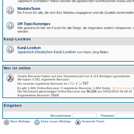
Japanisch schreiben? Wieso werden die japanischen Schriftzeichen (Kana und Ka
WadokuTeam
Ein Forum für alle, die sich fürs Wadoku engagieren und die Qualität sicherstellen
Off-Topic/Sonstiges
Wie gewünscht hier ein Forum für alle Dinge, die nirgendwo anders reinpassen, si
werden.
Kanji-Lexikon
Kanji-Lexikon
Japanisch-Deutsches Kanji-Lexikon
von Hans-Jörg Bibiko
Wer ist online
Unsere Benutzer haben auf eine Gesamtanzahl von 9,114 Beiträgen geantwortet
Wir haben 4,561 registrierte Benutzer
パントン787
Der neueste registrierte Benutzer ist
Es gibt 1,684 Online-Benutzer: 0 registrierte Benutzer, 1,684 Gäste [
Administrator
]
Die Höchstzahl gleichzeitiger Online-Benutzer war
90,230
am 16/02/2024 09:28:16
Gast
Angemeldete Benutzer:
Eingeben
Benutzername:
Passwort:
Neue Beiträge
Keine neuen Beiträge
Gesperrte Foren