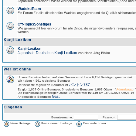
Japanisch schreiben? Wieso werden die japanischen Schriftzeichen (Kana und Ka
WadokuTeam
Ein Forum für alle, die sich fürs Wadoku engagieren und die Qualität sicherstellen
Off-Topic/Sonstiges
Wie gewünscht hier ein Forum für alle Dinge, die nirgendwo anders reinpassen, si
werden.
Kanji-Lexikon
Kanji-Lexikon
Japanisch-Deutsches Kanji-Lexikon
von Hans-Jörg Bibiko
Wer ist online
Unsere Benutzer haben auf eine Gesamtanzahl von 9,114 Beiträgen geantwortet
Wir haben 4,561 registrierte Benutzer
パントン787
Der neueste registrierte Benutzer ist
Es gibt 1,667 Online-Benutzer: 0 registrierte Benutzer, 1,667 Gäste [
Administrator
]
Die Höchstzahl gleichzeitiger Online-Benutzer war
90,230
am 16/02/2024 09:28:16
Gast
Angemeldete Benutzer:
Eingeben
Benutzername:
Passwort:
Neue Beiträge
Keine neuen Beiträge
Gesperrte Foren