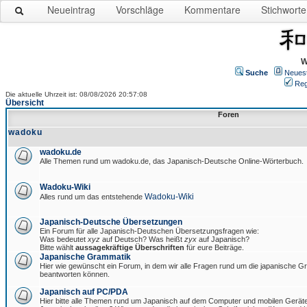
Neueintrag
Vorschläge
Kommentare
Stichworte
W
Suche
Neues
Reg
Die aktuelle Uhrzeit ist: 08/08/2026 20:57:08
Übersicht
Foren
wadoku
wadoku.de
Alle Themen rund um wadoku.de, das Japanisch-Deutsche Online-Wörterbuch.
Wadoku-Wiki
Wadoku-Wiki
Alles rund um das entstehende
Japanisch-Deutsche Übersetzungen
Ein Forum für alle Japanisch-Deutschen Übersetzungsfragen wie:
Was bedeutet
xyz
auf Deutsch? Was heißt
zyx
auf Japanisch?
Bitte wählt
aussagekräftige Überschriften
für eure Beiträge.
Japanische Grammatik
Hier wie gewünscht ein Forum, in dem wir alle Fragen rund um die japanische 
beantworten können.
Japanisch auf PC/PDA
Hier bitte alle Themen rund um Japanisch auf dem Computer und mobilen Gerät