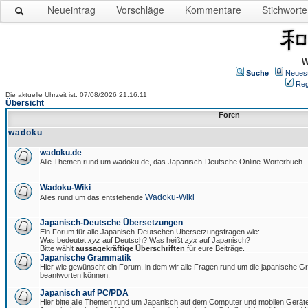
Neueintrag
Vorschläge
Kommentare
Stichworte
W
Suche
Neues
Reg
Die aktuelle Uhrzeit ist: 07/08/2026 21:16:11
Übersicht
Foren
wadoku
wadoku.de
Alle Themen rund um wadoku.de, das Japanisch-Deutsche Online-Wörterbuch.
Wadoku-Wiki
Wadoku-Wiki
Alles rund um das entstehende
Japanisch-Deutsche Übersetzungen
Ein Forum für alle Japanisch-Deutschen Übersetzungsfragen wie:
Was bedeutet
xyz
auf Deutsch? Was heißt
zyx
auf Japanisch?
Bitte wählt
aussagekräftige Überschriften
für eure Beiträge.
Japanische Grammatik
Hier wie gewünscht ein Forum, in dem wir alle Fragen rund um die japanische 
beantworten können.
Japanisch auf PC/PDA
Hier bitte alle Themen rund um Japanisch auf dem Computer und mobilen Gerät