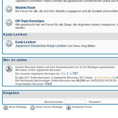
Japanisch schreiben? Wieso werden die japanischen Schriftzeichen (Kana und Ka
WadokuTeam
Ein Forum für alle, die sich fürs Wadoku engagieren und die Qualität sicherstellen
Off-Topic/Sonstiges
Wie gewünscht hier ein Forum für alle Dinge, die nirgendwo anders reinpassen, si
werden.
Kanji-Lexikon
Kanji-Lexikon
Japanisch-Deutsches Kanji-Lexikon
von Hans-Jörg Bibiko
Wer ist online
Unsere Benutzer haben auf eine Gesamtanzahl von 9,114 Beiträgen geantwortet
Wir haben 4,561 registrierte Benutzer
パントン787
Der neueste registrierte Benutzer ist
Es gibt 927 Online-Benutzer: 0 registrierte Benutzer, 927 Gäste [
Administrator
] [
M
Die Höchstzahl gleichzeitiger Online-Benutzer war
90,230
am 16/02/2024 09:28:16
Gast
Angemeldete Benutzer:
Eingeben
Benutzername:
Passwort:
Neue Beiträge
Keine neuen Beiträge
Gesperrte Foren