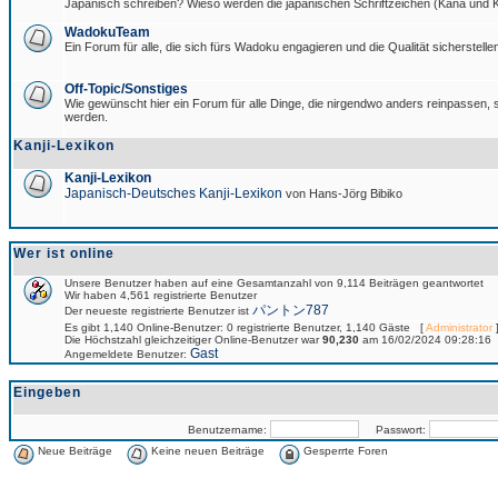
Japanisch schreiben? Wieso werden die japanischen Schriftzeichen (Kana und Ka
WadokuTeam
Ein Forum für alle, die sich fürs Wadoku engagieren und die Qualität sicherstellen
Off-Topic/Sonstiges
Wie gewünscht hier ein Forum für alle Dinge, die nirgendwo anders reinpassen, si
werden.
Kanji-Lexikon
Kanji-Lexikon
Japanisch-Deutsches Kanji-Lexikon
von Hans-Jörg Bibiko
Wer ist online
Unsere Benutzer haben auf eine Gesamtanzahl von 9,114 Beiträgen geantwortet
Wir haben 4,561 registrierte Benutzer
パントン787
Der neueste registrierte Benutzer ist
Es gibt 1,140 Online-Benutzer: 0 registrierte Benutzer, 1,140 Gäste [
Administrator
]
Die Höchstzahl gleichzeitiger Online-Benutzer war
90,230
am 16/02/2024 09:28:16
Gast
Angemeldete Benutzer:
Eingeben
Benutzername:
Passwort:
Neue Beiträge
Keine neuen Beiträge
Gesperrte Foren