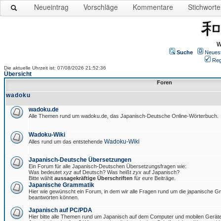
Neueintrag
Vorschläge
Kommentare
Stichworte
W
Suche
Neues
Reg
Die aktuelle Uhrzeit ist: 07/08/2026 21:52:36
Übersicht
Foren
wadoku
wadoku.de
Alle Themen rund um wadoku.de, das Japanisch-Deutsche Online-Wörterbuch.
Wadoku-Wiki
Wadoku-Wiki
Alles rund um das entstehende
Japanisch-Deutsche Übersetzungen
Ein Forum für alle Japanisch-Deutschen Übersetzungsfragen wie:
Was bedeutet
xyz
auf Deutsch? Was heißt
zyx
auf Japanisch?
Bitte wählt
aussagekräftige Überschriften
für eure Beiträge.
Japanische Grammatik
Hier wie gewünscht ein Forum, in dem wir alle Fragen rund um die japanische 
beantworten können.
Japanisch auf PC/PDA
Hier bitte alle Themen rund um Japanisch auf dem Computer und mobilen Gerät