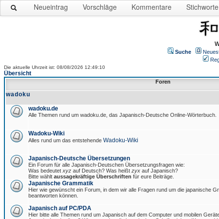
Neueintrag
Vorschläge
Kommentare
Stichworte
W
Suche
Neues
Reg
Die aktuelle Uhrzeit ist: 08/08/2026 12:49:10
Übersicht
Foren
wadoku
wadoku.de
Alle Themen rund um wadoku.de, das Japanisch-Deutsche Online-Wörterbuch.
Wadoku-Wiki
Wadoku-Wiki
Alles rund um das entstehende
Japanisch-Deutsche Übersetzungen
Ein Forum für alle Japanisch-Deutschen Übersetzungsfragen wie:
Was bedeutet
xyz
auf Deutsch? Was heißt
zyx
auf Japanisch?
Bitte wählt
aussagekräftige Überschriften
für eure Beiträge.
Japanische Grammatik
Hier wie gewünscht ein Forum, in dem wir alle Fragen rund um die japanische 
beantworten können.
Japanisch auf PC/PDA
Hier bitte alle Themen rund um Japanisch auf dem Computer und mobilen Gerät