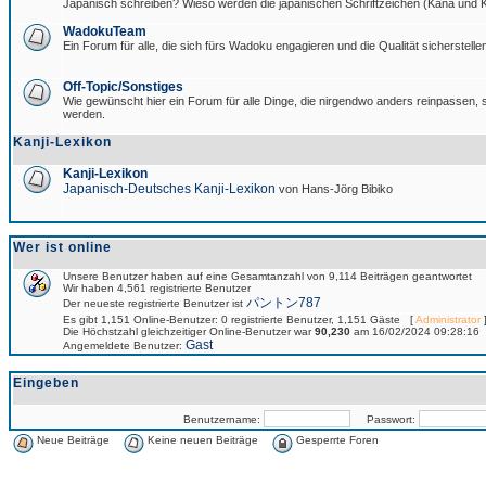
Japanisch schreiben? Wieso werden die japanischen Schriftzeichen (Kana und Ka
WadokuTeam
Ein Forum für alle, die sich fürs Wadoku engagieren und die Qualität sicherstellen
Off-Topic/Sonstiges
Wie gewünscht hier ein Forum für alle Dinge, die nirgendwo anders reinpassen, si
werden.
Kanji-Lexikon
Kanji-Lexikon
Japanisch-Deutsches Kanji-Lexikon
von Hans-Jörg Bibiko
Wer ist online
Unsere Benutzer haben auf eine Gesamtanzahl von 9,114 Beiträgen geantwortet
Wir haben 4,561 registrierte Benutzer
パントン787
Der neueste registrierte Benutzer ist
Es gibt 1,151 Online-Benutzer: 0 registrierte Benutzer, 1,151 Gäste [
Administrator
]
Die Höchstzahl gleichzeitiger Online-Benutzer war
90,230
am 16/02/2024 09:28:16
Gast
Angemeldete Benutzer:
Eingeben
Benutzername:
Passwort:
Neue Beiträge
Keine neuen Beiträge
Gesperrte Foren