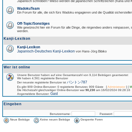
Japanisch schreiben? Wieso werden die japanischen Schriftzeichen (Kana und Ka
WadokuTeam
Ein Forum für alle, die sich fürs Wadoku engagieren und die Qualität sicherstellen
Off-Topic/Sonstiges
Wie gewünscht hier ein Forum für alle Dinge, die nirgendwo anders reinpassen, si
werden.
Kanji-Lexikon
Kanji-Lexikon
Japanisch-Deutsches Kanji-Lexikon
von Hans-Jörg Bibiko
Wer ist online
Unsere Benutzer haben auf eine Gesamtanzahl von 9,114 Beiträgen geantwortet
Wir haben 4,561 registrierte Benutzer
パントン787
Der neueste registrierte Benutzer ist
Es gibt 909 Online-Benutzer: 0 registrierte Benutzer, 909 Gäste [
Administrator
] [
M
Die Höchstzahl gleichzeitiger Online-Benutzer war
90,230
am 16/02/2024 09:28:16
Gast
Angemeldete Benutzer:
Eingeben
Benutzername:
Passwort:
Neue Beiträge
Keine neuen Beiträge
Gesperrte Foren