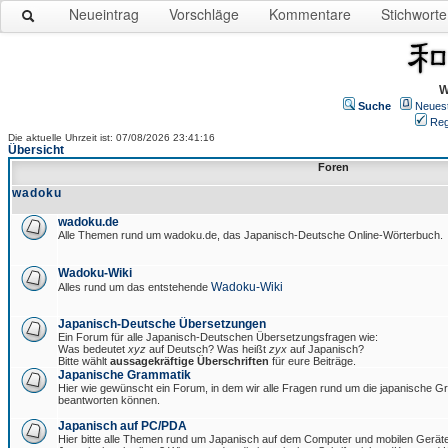
Neueintrag
Vorschläge
Kommentare
Stichworte
W
Suche
Neues
Reg
Die aktuelle Uhrzeit ist: 07/08/2026 23:41:16
Übersicht
Foren
wadoku
wadoku.de
Alle Themen rund um wadoku.de, das Japanisch-Deutsche Online-Wörterbuch.
Wadoku-Wiki
Wadoku-Wiki
Alles rund um das entstehende
Japanisch-Deutsche Übersetzungen
Ein Forum für alle Japanisch-Deutschen Übersetzungsfragen wie:
Was bedeutet
xyz
auf Deutsch? Was heißt
zyx
auf Japanisch?
Bitte wählt
aussagekräftige Überschriften
für eure Beiträge.
Japanische Grammatik
Hier wie gewünscht ein Forum, in dem wir alle Fragen rund um die japanische 
beantworten können.
Japanisch auf PC/PDA
Hier bitte alle Themen rund um Japanisch auf dem Computer und mobilen Gerät