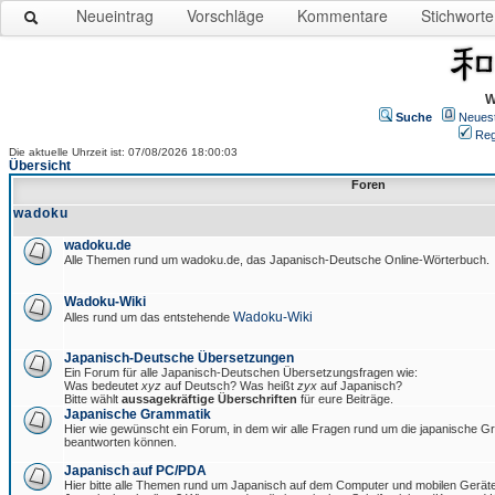
Neueintrag
Vorschläge
Kommentare
Stichworte
W
Suche
Neues
Reg
Die aktuelle Uhrzeit ist: 07/08/2026 18:00:03
Übersicht
Foren
wadoku
wadoku.de
Alle Themen rund um wadoku.de, das Japanisch-Deutsche Online-Wörterbuch.
Wadoku-Wiki
Wadoku-Wiki
Alles rund um das entstehende
Japanisch-Deutsche Übersetzungen
Ein Forum für alle Japanisch-Deutschen Übersetzungsfragen wie:
Was bedeutet
xyz
auf Deutsch? Was heißt
zyx
auf Japanisch?
Bitte wählt
aussagekräftige Überschriften
für eure Beiträge.
Japanische Grammatik
Hier wie gewünscht ein Forum, in dem wir alle Fragen rund um die japanische 
beantworten können.
Japanisch auf PC/PDA
Hier bitte alle Themen rund um Japanisch auf dem Computer und mobilen Gerät