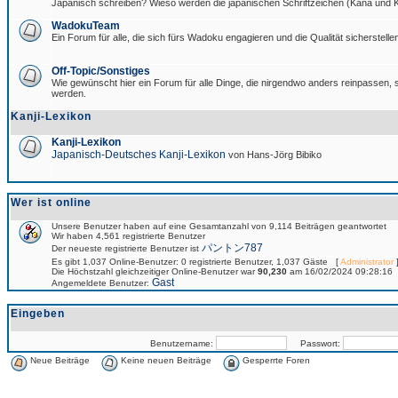
Japanisch schreiben? Wieso werden die japanischen Schriftzeichen (Kana und Ka
WadokuTeam
Ein Forum für alle, die sich fürs Wadoku engagieren und die Qualität sicherstellen
Off-Topic/Sonstiges
Wie gewünscht hier ein Forum für alle Dinge, die nirgendwo anders reinpassen, si
werden.
Kanji-Lexikon
Kanji-Lexikon
Japanisch-Deutsches Kanji-Lexikon
von Hans-Jörg Bibiko
Wer ist online
Unsere Benutzer haben auf eine Gesamtanzahl von 9,114 Beiträgen geantwortet
Wir haben 4,561 registrierte Benutzer
パントン787
Der neueste registrierte Benutzer ist
Es gibt 1,037 Online-Benutzer: 0 registrierte Benutzer, 1,037 Gäste [
Administrator
]
Die Höchstzahl gleichzeitiger Online-Benutzer war
90,230
am 16/02/2024 09:28:16
Gast
Angemeldete Benutzer:
Eingeben
Benutzername:
Passwort:
Neue Beiträge
Keine neuen Beiträge
Gesperrte Foren