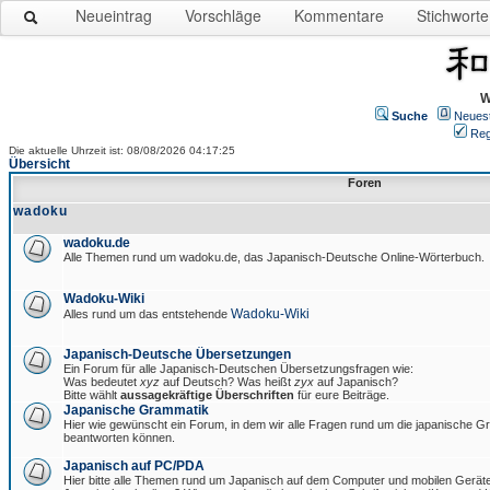
Neueintrag
Vorschläge
Kommentare
Stichworte
W
Suche
Neues
Reg
Die aktuelle Uhrzeit ist: 08/08/2026 04:17:25
Übersicht
Foren
wadoku
wadoku.de
Alle Themen rund um wadoku.de, das Japanisch-Deutsche Online-Wörterbuch.
Wadoku-Wiki
Wadoku-Wiki
Alles rund um das entstehende
Japanisch-Deutsche Übersetzungen
Ein Forum für alle Japanisch-Deutschen Übersetzungsfragen wie:
Was bedeutet
xyz
auf Deutsch? Was heißt
zyx
auf Japanisch?
Bitte wählt
aussagekräftige Überschriften
für eure Beiträge.
Japanische Grammatik
Hier wie gewünscht ein Forum, in dem wir alle Fragen rund um die japanische 
beantworten können.
Japanisch auf PC/PDA
Hier bitte alle Themen rund um Japanisch auf dem Computer und mobilen Gerät