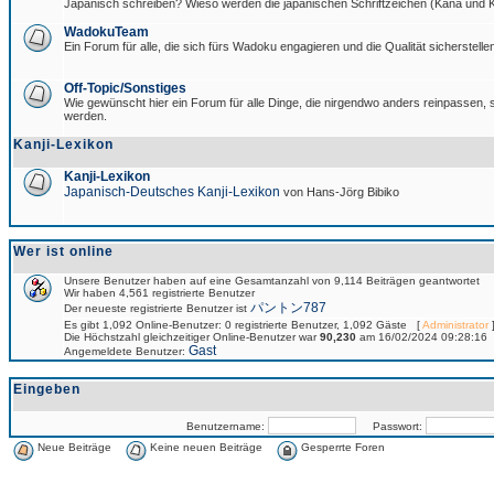
Japanisch schreiben? Wieso werden die japanischen Schriftzeichen (Kana und Ka
WadokuTeam
Ein Forum für alle, die sich fürs Wadoku engagieren und die Qualität sicherstellen
Off-Topic/Sonstiges
Wie gewünscht hier ein Forum für alle Dinge, die nirgendwo anders reinpassen, si
werden.
Kanji-Lexikon
Kanji-Lexikon
Japanisch-Deutsches Kanji-Lexikon
von Hans-Jörg Bibiko
Wer ist online
Unsere Benutzer haben auf eine Gesamtanzahl von 9,114 Beiträgen geantwortet
Wir haben 4,561 registrierte Benutzer
パントン787
Der neueste registrierte Benutzer ist
Es gibt 1,092 Online-Benutzer: 0 registrierte Benutzer, 1,092 Gäste [
Administrator
]
Die Höchstzahl gleichzeitiger Online-Benutzer war
90,230
am 16/02/2024 09:28:16
Gast
Angemeldete Benutzer:
Eingeben
Benutzername:
Passwort:
Neue Beiträge
Keine neuen Beiträge
Gesperrte Foren