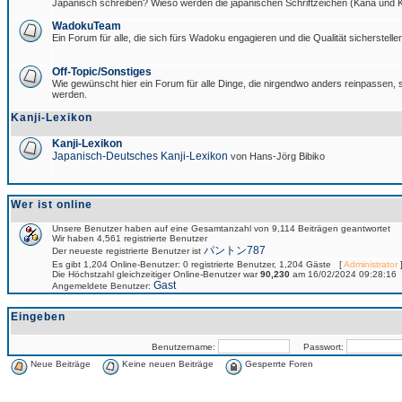
Japanisch schreiben? Wieso werden die japanischen Schriftzeichen (Kana und Ka
WadokuTeam
Ein Forum für alle, die sich fürs Wadoku engagieren und die Qualität sicherstellen
Off-Topic/Sonstiges
Wie gewünscht hier ein Forum für alle Dinge, die nirgendwo anders reinpassen, si
werden.
Kanji-Lexikon
Kanji-Lexikon
Japanisch-Deutsches Kanji-Lexikon
von Hans-Jörg Bibiko
Wer ist online
Unsere Benutzer haben auf eine Gesamtanzahl von 9,114 Beiträgen geantwortet
Wir haben 4,561 registrierte Benutzer
パントン787
Der neueste registrierte Benutzer ist
Es gibt 1,204 Online-Benutzer: 0 registrierte Benutzer, 1,204 Gäste [
Administrator
]
Die Höchstzahl gleichzeitiger Online-Benutzer war
90,230
am 16/02/2024 09:28:16
Gast
Angemeldete Benutzer:
Eingeben
Benutzername:
Passwort:
Neue Beiträge
Keine neuen Beiträge
Gesperrte Foren