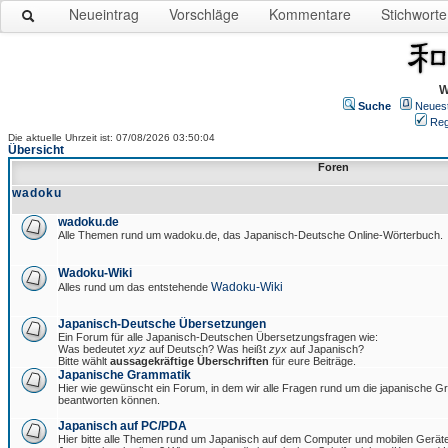
Neueintrag
Vorschläge
Kommentare
Stichworte
W
Suche
Neues
Reg
Die aktuelle Uhrzeit ist: 07/08/2026 03:50:04
Übersicht
Foren
wadoku
wadoku.de
Alle Themen rund um wadoku.de, das Japanisch-Deutsche Online-Wörterbuch.
Wadoku-Wiki
Wadoku-Wiki
Alles rund um das entstehende
Japanisch-Deutsche Übersetzungen
Ein Forum für alle Japanisch-Deutschen Übersetzungsfragen wie:
Was bedeutet
xyz
auf Deutsch? Was heißt
zyx
auf Japanisch?
Bitte wählt
aussagekräftige Überschriften
für eure Beiträge.
Japanische Grammatik
Hier wie gewünscht ein Forum, in dem wir alle Fragen rund um die japanische 
beantworten können.
Japanisch auf PC/PDA
Hier bitte alle Themen rund um Japanisch auf dem Computer und mobilen Gerät