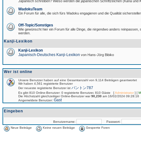
Japanisch schreiben? Wieso werden die japanischen Schriftzeichen (Kana und Ka
WadokuTeam
Ein Forum für alle, die sich fürs Wadoku engagieren und die Qualität sicherstellen
Off-Topic/Sonstiges
Wie gewünscht hier ein Forum für alle Dinge, die nirgendwo anders reinpassen, si
werden.
Kanji-Lexikon
Kanji-Lexikon
Japanisch-Deutsches Kanji-Lexikon
von Hans-Jörg Bibiko
Wer ist online
Unsere Benutzer haben auf eine Gesamtanzahl von 9,114 Beiträgen geantwortet
Wir haben 4,561 registrierte Benutzer
パントン787
Der neueste registrierte Benutzer ist
Es gibt 810 Online-Benutzer: 0 registrierte Benutzer, 810 Gäste [
Administrator
] [
M
Die Höchstzahl gleichzeitiger Online-Benutzer war
90,230
am 16/02/2024 09:28:16
Gast
Angemeldete Benutzer:
Eingeben
Benutzername:
Passwort:
Neue Beiträge
Keine neuen Beiträge
Gesperrte Foren