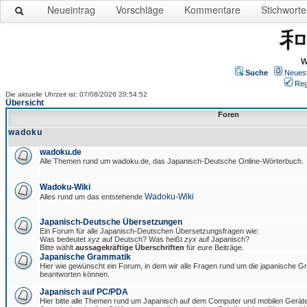
Neueintrag
Vorschläge
Kommentare
Stichworte
W
Suche
Neues
Reg
Die aktuelle Uhrzeit ist: 07/08/2026 20:54:52
Übersicht
Foren
wadoku
wadoku.de
Alle Themen rund um wadoku.de, das Japanisch-Deutsche Online-Wörterbuch.
Wadoku-Wiki
Wadoku-Wiki
Alles rund um das entstehende
Japanisch-Deutsche Übersetzungen
Ein Forum für alle Japanisch-Deutschen Übersetzungsfragen wie:
Was bedeutet
xyz
auf Deutsch? Was heißt
zyx
auf Japanisch?
Bitte wählt
aussagekräftige Überschriften
für eure Beiträge.
Japanische Grammatik
Hier wie gewünscht ein Forum, in dem wir alle Fragen rund um die japanische 
beantworten können.
Japanisch auf PC/PDA
Hier bitte alle Themen rund um Japanisch auf dem Computer und mobilen Gerät