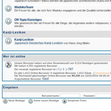
Japanisch schreiben? Wieso werden die japanischen Schriftzeichen (Kana und Ka
WadokuTeam
Ein Forum für alle, die sich fürs Wadoku engagieren und die Qualität sicherstellen
Off-Topic/Sonstiges
Wie gewünscht hier ein Forum für alle Dinge, die nirgendwo anders reinpassen, si
werden.
Kanji-Lexikon
Kanji-Lexikon
Japanisch-Deutsches Kanji-Lexikon
von Hans-Jörg Bibiko
Wer ist online
Unsere Benutzer haben auf eine Gesamtanzahl von 9,114 Beiträgen geantwortet
Wir haben 4,561 registrierte Benutzer
パントン787
Der neueste registrierte Benutzer ist
Es gibt 1,612 Online-Benutzer: 0 registrierte Benutzer, 1,612 Gäste [
Administrator
]
Die Höchstzahl gleichzeitiger Online-Benutzer war
90,230
am 16/02/2024 09:28:16
Gast
Angemeldete Benutzer:
Eingeben
Benutzername:
Passwort:
Neue Beiträge
Keine neuen Beiträge
Gesperrte Foren