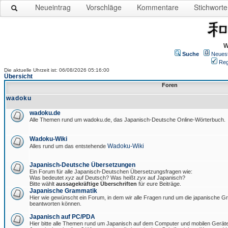
Neueintrag
Vorschläge
Kommentare
Stichworte
W
Suche
Neues
Reg
Die aktuelle Uhrzeit ist: 06/08/2026 05:16:00
Übersicht
Foren
wadoku
wadoku.de
Alle Themen rund um wadoku.de, das Japanisch-Deutsche Online-Wörterbuch.
Wadoku-Wiki
Wadoku-Wiki
Alles rund um das entstehende
Japanisch-Deutsche Übersetzungen
Ein Forum für alle Japanisch-Deutschen Übersetzungsfragen wie:
Was bedeutet
xyz
auf Deutsch? Was heißt
zyx
auf Japanisch?
Bitte wählt
aussagekräftige Überschriften
für eure Beiträge.
Japanische Grammatik
Hier wie gewünscht ein Forum, in dem wir alle Fragen rund um die japanische 
beantworten können.
Japanisch auf PC/PDA
Hier bitte alle Themen rund um Japanisch auf dem Computer und mobilen Gerät