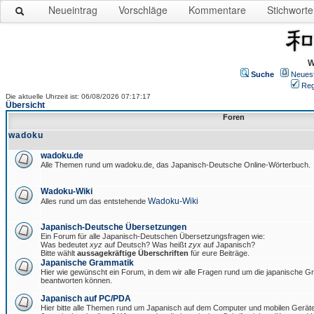
Neueintrag
Vorschläge
Kommentare
Stichworte
W
Suche
Neues
Reg
Die aktuelle Uhrzeit ist: 06/08/2026 07:17:17
Übersicht
Foren
wadoku
wadoku.de
Alle Themen rund um wadoku.de, das Japanisch-Deutsche Online-Wörterbuch.
Wadoku-Wiki
Wadoku-Wiki
Alles rund um das entstehende
Japanisch-Deutsche Übersetzungen
Ein Forum für alle Japanisch-Deutschen Übersetzungsfragen wie:
Was bedeutet
xyz
auf Deutsch? Was heißt
zyx
auf Japanisch?
Bitte wählt
aussagekräftige Überschriften
für eure Beiträge.
Japanische Grammatik
Hier wie gewünscht ein Forum, in dem wir alle Fragen rund um die japanische 
beantworten können.
Japanisch auf PC/PDA
Hier bitte alle Themen rund um Japanisch auf dem Computer und mobilen Gerät