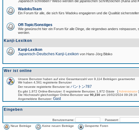
Japanisch schreiben? Wieso werden die japanischen Schriftzeichen (Kana und Ka
WadokuTeam
Ein Forum für alle, die sich fürs Wadoku engagieren und die Qualität sicherstellen
Off-Topic/Sonstiges
Wie gewünscht hier ein Forum für alle Dinge, die nirgendwo anders reinpassen, si
werden.
Kanji-Lexikon
Kanji-Lexikon
Japanisch-Deutsches Kanji-Lexikon
von Hans-Jörg Bibiko
Wer ist online
Unsere Benutzer haben auf eine Gesamtanzahl von 9,114 Beiträgen geantwortet
Wir haben 4,561 registrierte Benutzer
パントン787
Der neueste registrierte Benutzer ist
Es gibt 1,972 Online-Benutzer: 0 registrierte Benutzer, 1,972 Gäste [
Administrator
]
Die Höchstzahl gleichzeitiger Online-Benutzer war
90,230
am 16/02/2024 09:28:16
Gast
Angemeldete Benutzer:
Eingeben
Benutzername:
Passwort:
Neue Beiträge
Keine neuen Beiträge
Gesperrte Foren