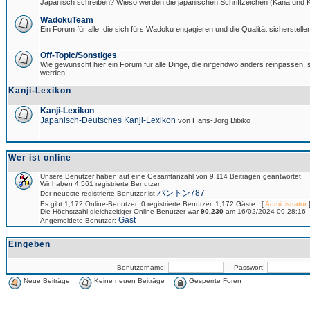
Japanisch schreiben? Wieso werden die japanischen Schriftzeichen (Kana und Ka
WadokuTeam
Ein Forum für alle, die sich fürs Wadoku engagieren und die Qualität sicherstellen
Off-Topic/Sonstiges
Wie gewünscht hier ein Forum für alle Dinge, die nirgendwo anders reinpassen, si
werden.
Kanji-Lexikon
Kanji-Lexikon
Japanisch-Deutsches Kanji-Lexikon
von Hans-Jörg Bibiko
Wer ist online
Unsere Benutzer haben auf eine Gesamtanzahl von 9,114 Beiträgen geantwortet
Wir haben 4,561 registrierte Benutzer
パントン787
Der neueste registrierte Benutzer ist
Es gibt 1,172 Online-Benutzer: 0 registrierte Benutzer, 1,172 Gäste [
Administrator
]
Die Höchstzahl gleichzeitiger Online-Benutzer war
90,230
am 16/02/2024 09:28:16
Gast
Angemeldete Benutzer:
Eingeben
Benutzername:
Passwort:
Neue Beiträge
Keine neuen Beiträge
Gesperrte Foren