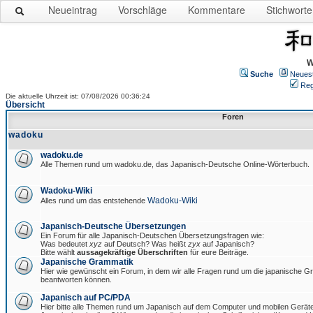
Neueintrag
Vorschläge
Kommentare
Stichworte
W
Suche
Neues
Reg
Die aktuelle Uhrzeit ist: 07/08/2026 00:36:24
Übersicht
Foren
wadoku
wadoku.de
Alle Themen rund um wadoku.de, das Japanisch-Deutsche Online-Wörterbuch.
Wadoku-Wiki
Wadoku-Wiki
Alles rund um das entstehende
Japanisch-Deutsche Übersetzungen
Ein Forum für alle Japanisch-Deutschen Übersetzungsfragen wie:
Was bedeutet
xyz
auf Deutsch? Was heißt
zyx
auf Japanisch?
Bitte wählt
aussagekräftige Überschriften
für eure Beiträge.
Japanische Grammatik
Hier wie gewünscht ein Forum, in dem wir alle Fragen rund um die japanische 
beantworten können.
Japanisch auf PC/PDA
Hier bitte alle Themen rund um Japanisch auf dem Computer und mobilen Gerät