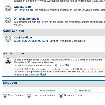
Japanisch schreiben? Wieso werden die japanischen Schriftzeichen (Kana und Ka
WadokuTeam
Ein Forum für alle, die sich fürs Wadoku engagieren und die Qualität sicherstellen
Off-Topic/Sonstiges
Wie gewünscht hier ein Forum für alle Dinge, die nirgendwo anders reinpassen, si
werden.
Kanji-Lexikon
Kanji-Lexikon
Japanisch-Deutsches Kanji-Lexikon
von Hans-Jörg Bibiko
Wer ist online
Unsere Benutzer haben auf eine Gesamtanzahl von 9,114 Beiträgen geantwortet
Wir haben 4,561 registrierte Benutzer
パントン787
Der neueste registrierte Benutzer ist
Es gibt 1,391 Online-Benutzer: 0 registrierte Benutzer, 1,391 Gäste [
Administrator
]
Die Höchstzahl gleichzeitiger Online-Benutzer war
90,230
am 16/02/2024 09:28:16
Gast
Angemeldete Benutzer:
Eingeben
Benutzername:
Passwort:
Neue Beiträge
Keine neuen Beiträge
Gesperrte Foren