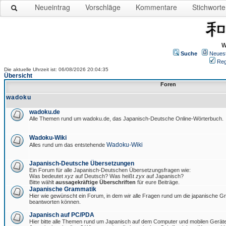
Neueintrag
Vorschläge
Kommentare
Stichworte
W
Suche
Neues
Reg
Die aktuelle Uhrzeit ist: 06/08/2026 20:04:35
Übersicht
Foren
wadoku
wadoku.de
Alle Themen rund um wadoku.de, das Japanisch-Deutsche Online-Wörterbuch.
Wadoku-Wiki
Wadoku-Wiki
Alles rund um das entstehende
Japanisch-Deutsche Übersetzungen
Ein Forum für alle Japanisch-Deutschen Übersetzungsfragen wie:
Was bedeutet
xyz
auf Deutsch? Was heißt
zyx
auf Japanisch?
Bitte wählt
aussagekräftige Überschriften
für eure Beiträge.
Japanische Grammatik
Hier wie gewünscht ein Forum, in dem wir alle Fragen rund um die japanische 
beantworten können.
Japanisch auf PC/PDA
Hier bitte alle Themen rund um Japanisch auf dem Computer und mobilen Gerät