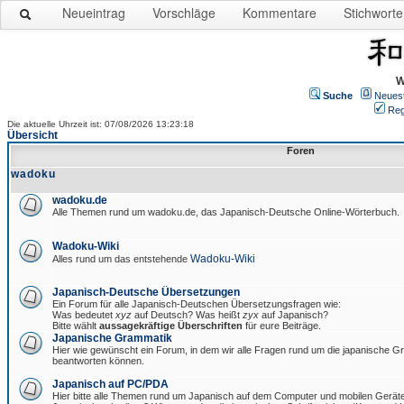
Neueintrag
Vorschläge
Kommentare
Stichworte
W
Suche
Neues
Reg
Die aktuelle Uhrzeit ist: 07/08/2026 13:23:18
Übersicht
Foren
wadoku
wadoku.de
Alle Themen rund um wadoku.de, das Japanisch-Deutsche Online-Wörterbuch.
Wadoku-Wiki
Wadoku-Wiki
Alles rund um das entstehende
Japanisch-Deutsche Übersetzungen
Ein Forum für alle Japanisch-Deutschen Übersetzungsfragen wie:
Was bedeutet
xyz
auf Deutsch? Was heißt
zyx
auf Japanisch?
Bitte wählt
aussagekräftige Überschriften
für eure Beiträge.
Japanische Grammatik
Hier wie gewünscht ein Forum, in dem wir alle Fragen rund um die japanische 
beantworten können.
Japanisch auf PC/PDA
Hier bitte alle Themen rund um Japanisch auf dem Computer und mobilen Gerät