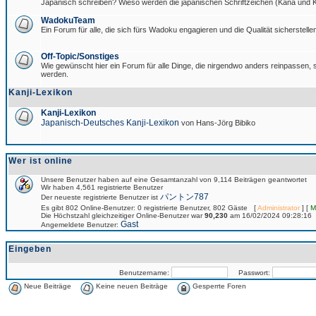
Japanisch schreiben? Wieso werden die japanischen Schriftzeichen (Kana und Ka
WadokuTeam
Ein Forum für alle, die sich fürs Wadoku engagieren und die Qualität sicherstellen
Off-Topic/Sonstiges
Wie gewünscht hier ein Forum für alle Dinge, die nirgendwo anders reinpassen, si
werden.
Kanji-Lexikon
Kanji-Lexikon
Japanisch-Deutsches Kanji-Lexikon
von Hans-Jörg Bibiko
Wer ist online
Unsere Benutzer haben auf eine Gesamtanzahl von 9,114 Beiträgen geantwortet
Wir haben 4,561 registrierte Benutzer
パントン787
Der neueste registrierte Benutzer ist
Es gibt 802 Online-Benutzer: 0 registrierte Benutzer, 802 Gäste [
Administrator
] [
M
Die Höchstzahl gleichzeitiger Online-Benutzer war
90,230
am 16/02/2024 09:28:16
Gast
Angemeldete Benutzer:
Eingeben
Benutzername:
Passwort:
Neue Beiträge
Keine neuen Beiträge
Gesperrte Foren