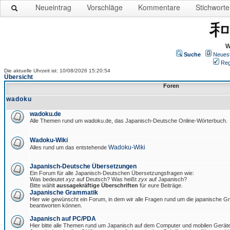
Neueintrag
Vorschläge
Kommentare
Stichworte
W
Suche
Neues
Reg
Die aktuelle Uhrzeit ist: 10/08/2026 15:20:54
Übersicht
Foren
wadoku
wadoku.de
Alle Themen rund um wadoku.de, das Japanisch-Deutsche Online-Wörterbuch.
Wadoku-Wiki
Wadoku-Wiki
Alles rund um das entstehende
Japanisch-Deutsche Übersetzungen
Ein Forum für alle Japanisch-Deutschen Übersetzungsfragen wie:
Was bedeutet
xyz
auf Deutsch? Was heißt
zyx
auf Japanisch?
Bitte wählt
aussagekräftige Überschriften
für eure Beiträge.
Japanische Grammatik
Hier wie gewünscht ein Forum, in dem wir alle Fragen rund um die japanische 
beantworten können.
Japanisch auf PC/PDA
Hier bitte alle Themen rund um Japanisch auf dem Computer und mobilen Gerät