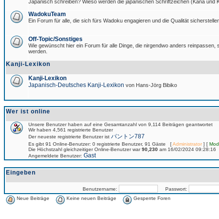
Japanisch schreiben? Wieso werden die japanischen Schriftzeichen (Kana und Ka
WadokuTeam
Ein Forum für alle, die sich fürs Wadoku engagieren und die Qualität sicherstellen
Off-Topic/Sonstiges
Wie gewünscht hier ein Forum für alle Dinge, die nirgendwo anders reinpassen, si
werden.
Kanji-Lexikon
Kanji-Lexikon
Japanisch-Deutsches Kanji-Lexikon
von Hans-Jörg Bibiko
Wer ist online
Unsere Benutzer haben auf eine Gesamtanzahl von 9,114 Beiträgen geantwortet
Wir haben 4,561 registrierte Benutzer
パントン787
Der neueste registrierte Benutzer ist
Es gibt 91 Online-Benutzer: 0 registrierte Benutzer, 91 Gäste [
Administrator
] [
Mod
Die Höchstzahl gleichzeitiger Online-Benutzer war
90,230
am 16/02/2024 09:28:16
Gast
Angemeldete Benutzer:
Eingeben
Benutzername:
Passwort:
Neue Beiträge
Keine neuen Beiträge
Gesperrte Foren