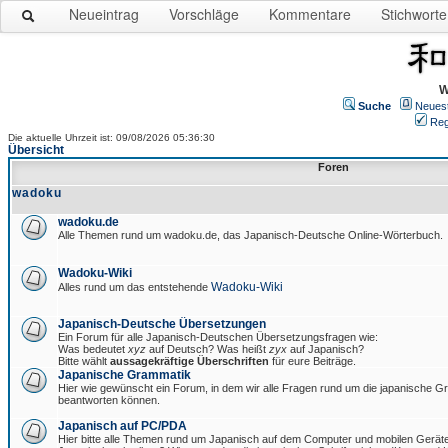
Neueintrag
Vorschläge
Kommentare
Stichworte
W
Suche
Neues
Reg
Die aktuelle Uhrzeit ist: 09/08/2026 05:36:30
Übersicht
Foren
wadoku
wadoku.de
Alle Themen rund um wadoku.de, das Japanisch-Deutsche Online-Wörterbuch.
Wadoku-Wiki
Wadoku-Wiki
Alles rund um das entstehende
Japanisch-Deutsche Übersetzungen
Ein Forum für alle Japanisch-Deutschen Übersetzungsfragen wie:
Was bedeutet
xyz
auf Deutsch? Was heißt
zyx
auf Japanisch?
Bitte wählt
aussagekräftige Überschriften
für eure Beiträge.
Japanische Grammatik
Hier wie gewünscht ein Forum, in dem wir alle Fragen rund um die japanische 
beantworten können.
Japanisch auf PC/PDA
Hier bitte alle Themen rund um Japanisch auf dem Computer und mobilen Gerät