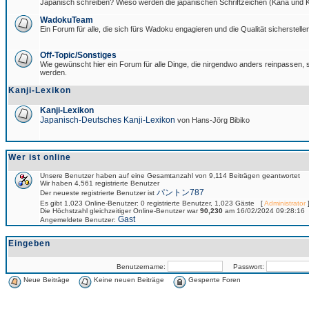
Japanisch schreiben? Wieso werden die japanischen Schriftzeichen (Kana und Ka
WadokuTeam
Ein Forum für alle, die sich fürs Wadoku engagieren und die Qualität sicherstellen
Off-Topic/Sonstiges
Wie gewünscht hier ein Forum für alle Dinge, die nirgendwo anders reinpassen, si
werden.
Kanji-Lexikon
Kanji-Lexikon
Japanisch-Deutsches Kanji-Lexikon
von Hans-Jörg Bibiko
Wer ist online
Unsere Benutzer haben auf eine Gesamtanzahl von 9,114 Beiträgen geantwortet
Wir haben 4,561 registrierte Benutzer
パントン787
Der neueste registrierte Benutzer ist
Es gibt 1,023 Online-Benutzer: 0 registrierte Benutzer, 1,023 Gäste [
Administrator
]
Die Höchstzahl gleichzeitiger Online-Benutzer war
90,230
am 16/02/2024 09:28:16
Gast
Angemeldete Benutzer:
Eingeben
Benutzername:
Passwort:
Neue Beiträge
Keine neuen Beiträge
Gesperrte Foren