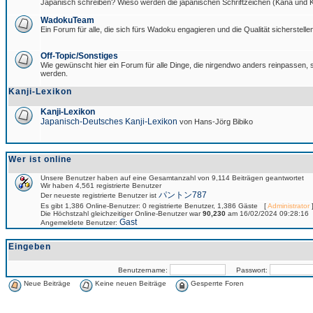
Japanisch schreiben? Wieso werden die japanischen Schriftzeichen (Kana und Ka
WadokuTeam
Ein Forum für alle, die sich fürs Wadoku engagieren und die Qualität sicherstellen
Off-Topic/Sonstiges
Wie gewünscht hier ein Forum für alle Dinge, die nirgendwo anders reinpassen, si
werden.
Kanji-Lexikon
Kanji-Lexikon
Japanisch-Deutsches Kanji-Lexikon
von Hans-Jörg Bibiko
Wer ist online
Unsere Benutzer haben auf eine Gesamtanzahl von 9,114 Beiträgen geantwortet
Wir haben 4,561 registrierte Benutzer
パントン787
Der neueste registrierte Benutzer ist
Es gibt 1,386 Online-Benutzer: 0 registrierte Benutzer, 1,386 Gäste [
Administrator
]
Die Höchstzahl gleichzeitiger Online-Benutzer war
90,230
am 16/02/2024 09:28:16
Gast
Angemeldete Benutzer:
Eingeben
Benutzername:
Passwort:
Neue Beiträge
Keine neuen Beiträge
Gesperrte Foren