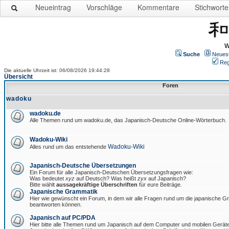
Neueintrag
Vorschläge
Kommentare
Stichworte
W
Suche
Neues
Reg
Die aktuelle Uhrzeit ist: 06/08/2026 19:44:28
Übersicht
Foren
wadoku
wadoku.de
Alle Themen rund um wadoku.de, das Japanisch-Deutsche Online-Wörterbuch.
Wadoku-Wiki
Wadoku-Wiki
Alles rund um das entstehende
Japanisch-Deutsche Übersetzungen
Ein Forum für alle Japanisch-Deutschen Übersetzungsfragen wie:
Was bedeutet
xyz
auf Deutsch? Was heißt
zyx
auf Japanisch?
Bitte wählt
aussagekräftige Überschriften
für eure Beiträge.
Japanische Grammatik
Hier wie gewünscht ein Forum, in dem wir alle Fragen rund um die japanische 
beantworten können.
Japanisch auf PC/PDA
Hier bitte alle Themen rund um Japanisch auf dem Computer und mobilen Gerät