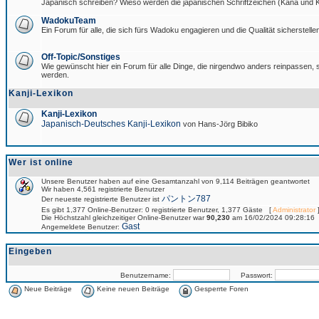
Japanisch schreiben? Wieso werden die japanischen Schriftzeichen (Kana und Ka
WadokuTeam
Ein Forum für alle, die sich fürs Wadoku engagieren und die Qualität sicherstellen
Off-Topic/Sonstiges
Wie gewünscht hier ein Forum für alle Dinge, die nirgendwo anders reinpassen, si
werden.
Kanji-Lexikon
Kanji-Lexikon
Japanisch-Deutsches Kanji-Lexikon
von Hans-Jörg Bibiko
Wer ist online
Unsere Benutzer haben auf eine Gesamtanzahl von 9,114 Beiträgen geantwortet
Wir haben 4,561 registrierte Benutzer
パントン787
Der neueste registrierte Benutzer ist
Es gibt 1,377 Online-Benutzer: 0 registrierte Benutzer, 1,377 Gäste [
Administrator
]
Die Höchstzahl gleichzeitiger Online-Benutzer war
90,230
am 16/02/2024 09:28:16
Gast
Angemeldete Benutzer:
Eingeben
Benutzername:
Passwort:
Neue Beiträge
Keine neuen Beiträge
Gesperrte Foren