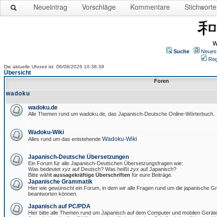
Neueintrag
Vorschläge
Kommentare
Stichworte
W
Suche
Neues
Reg
Die aktuelle Uhrzeit ist: 06/08/2026 10:38:39
Übersicht
Foren
wadoku
wadoku.de
Alle Themen rund um wadoku.de, das Japanisch-Deutsche Online-Wörterbuch.
Wadoku-Wiki
Wadoku-Wiki
Alles rund um das entstehende
Japanisch-Deutsche Übersetzungen
Ein Forum für alle Japanisch-Deutschen Übersetzungsfragen wie:
Was bedeutet
xyz
auf Deutsch? Was heißt
zyx
auf Japanisch?
Bitte wählt
aussagekräftige Überschriften
für eure Beiträge.
Japanische Grammatik
Hier wie gewünscht ein Forum, in dem wir alle Fragen rund um die japanische 
beantworten können.
Japanisch auf PC/PDA
Hier bitte alle Themen rund um Japanisch auf dem Computer und mobilen Gerät