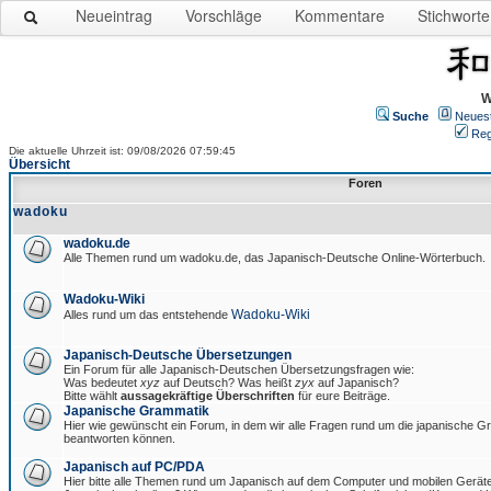
Neueintrag
Vorschläge
Kommentare
Stichworte
W
Suche
Neues
Reg
Die aktuelle Uhrzeit ist: 09/08/2026 07:59:45
Übersicht
Foren
wadoku
wadoku.de
Alle Themen rund um wadoku.de, das Japanisch-Deutsche Online-Wörterbuch.
Wadoku-Wiki
Wadoku-Wiki
Alles rund um das entstehende
Japanisch-Deutsche Übersetzungen
Ein Forum für alle Japanisch-Deutschen Übersetzungsfragen wie:
Was bedeutet
xyz
auf Deutsch? Was heißt
zyx
auf Japanisch?
Bitte wählt
aussagekräftige Überschriften
für eure Beiträge.
Japanische Grammatik
Hier wie gewünscht ein Forum, in dem wir alle Fragen rund um die japanische 
beantworten können.
Japanisch auf PC/PDA
Hier bitte alle Themen rund um Japanisch auf dem Computer und mobilen Gerät