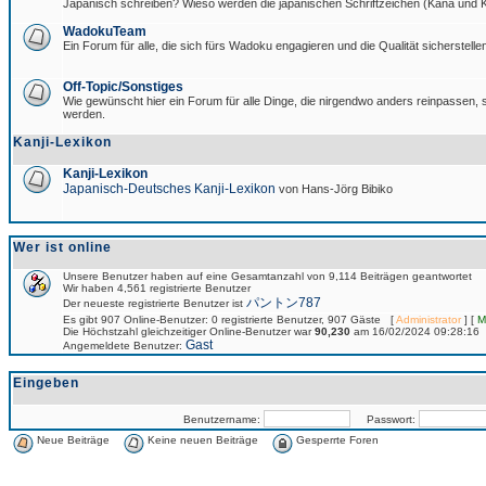
Japanisch schreiben? Wieso werden die japanischen Schriftzeichen (Kana und Ka
WadokuTeam
Ein Forum für alle, die sich fürs Wadoku engagieren und die Qualität sicherstellen
Off-Topic/Sonstiges
Wie gewünscht hier ein Forum für alle Dinge, die nirgendwo anders reinpassen, si
werden.
Kanji-Lexikon
Kanji-Lexikon
Japanisch-Deutsches Kanji-Lexikon
von Hans-Jörg Bibiko
Wer ist online
Unsere Benutzer haben auf eine Gesamtanzahl von 9,114 Beiträgen geantwortet
Wir haben 4,561 registrierte Benutzer
パントン787
Der neueste registrierte Benutzer ist
Es gibt 907 Online-Benutzer: 0 registrierte Benutzer, 907 Gäste [
Administrator
] [
M
Die Höchstzahl gleichzeitiger Online-Benutzer war
90,230
am 16/02/2024 09:28:16
Gast
Angemeldete Benutzer:
Eingeben
Benutzername:
Passwort:
Neue Beiträge
Keine neuen Beiträge
Gesperrte Foren