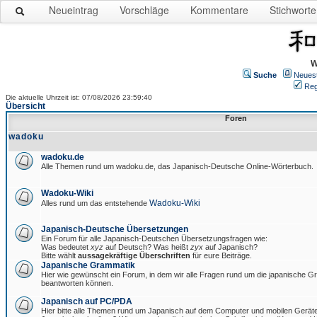
Neueintrag
Vorschläge
Kommentare
Stichworte
W
Suche
Neues
Reg
Die aktuelle Uhrzeit ist: 07/08/2026 23:59:40
Übersicht
Foren
wadoku
wadoku.de
Alle Themen rund um wadoku.de, das Japanisch-Deutsche Online-Wörterbuch.
Wadoku-Wiki
Wadoku-Wiki
Alles rund um das entstehende
Japanisch-Deutsche Übersetzungen
Ein Forum für alle Japanisch-Deutschen Übersetzungsfragen wie:
Was bedeutet
xyz
auf Deutsch? Was heißt
zyx
auf Japanisch?
Bitte wählt
aussagekräftige Überschriften
für eure Beiträge.
Japanische Grammatik
Hier wie gewünscht ein Forum, in dem wir alle Fragen rund um die japanische 
beantworten können.
Japanisch auf PC/PDA
Hier bitte alle Themen rund um Japanisch auf dem Computer und mobilen Gerät