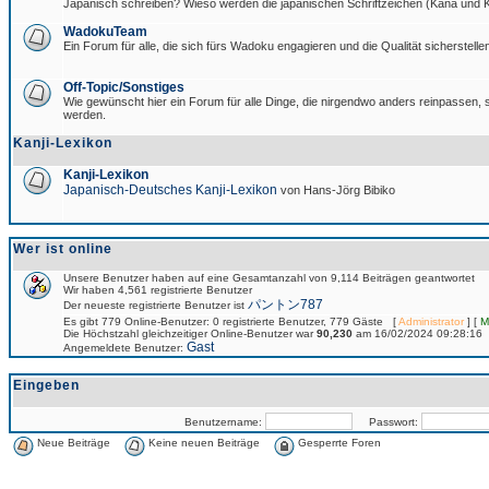
Japanisch schreiben? Wieso werden die japanischen Schriftzeichen (Kana und Ka
WadokuTeam
Ein Forum für alle, die sich fürs Wadoku engagieren und die Qualität sicherstellen
Off-Topic/Sonstiges
Wie gewünscht hier ein Forum für alle Dinge, die nirgendwo anders reinpassen, si
werden.
Kanji-Lexikon
Kanji-Lexikon
Japanisch-Deutsches Kanji-Lexikon
von Hans-Jörg Bibiko
Wer ist online
Unsere Benutzer haben auf eine Gesamtanzahl von 9,114 Beiträgen geantwortet
Wir haben 4,561 registrierte Benutzer
パントン787
Der neueste registrierte Benutzer ist
Es gibt 779 Online-Benutzer: 0 registrierte Benutzer, 779 Gäste [
Administrator
] [
M
Die Höchstzahl gleichzeitiger Online-Benutzer war
90,230
am 16/02/2024 09:28:16
Gast
Angemeldete Benutzer:
Eingeben
Benutzername:
Passwort:
Neue Beiträge
Keine neuen Beiträge
Gesperrte Foren