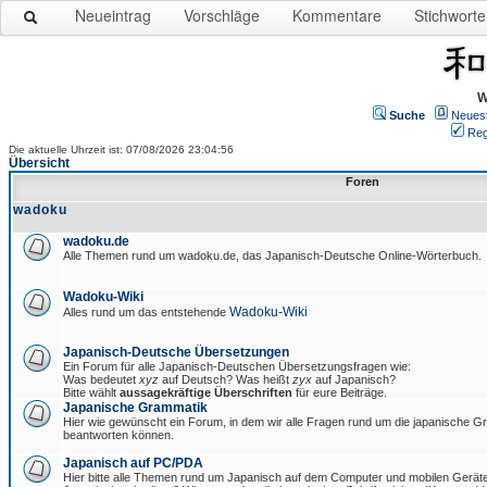
Neueintrag
Vorschläge
Kommentare
Stichworte
W
Suche
Neues
Reg
Die aktuelle Uhrzeit ist: 07/08/2026 23:04:56
Übersicht
Foren
wadoku
wadoku.de
Alle Themen rund um wadoku.de, das Japanisch-Deutsche Online-Wörterbuch.
Wadoku-Wiki
Wadoku-Wiki
Alles rund um das entstehende
Japanisch-Deutsche Übersetzungen
Ein Forum für alle Japanisch-Deutschen Übersetzungsfragen wie:
Was bedeutet
xyz
auf Deutsch? Was heißt
zyx
auf Japanisch?
Bitte wählt
aussagekräftige Überschriften
für eure Beiträge.
Japanische Grammatik
Hier wie gewünscht ein Forum, in dem wir alle Fragen rund um die japanische 
beantworten können.
Japanisch auf PC/PDA
Hier bitte alle Themen rund um Japanisch auf dem Computer und mobilen Gerät