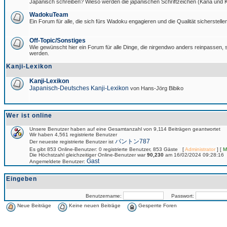
Japanisch schreiben? Wieso werden die japanischen Schriftzeichen (Kana und Ka
WadokuTeam
Ein Forum für alle, die sich fürs Wadoku engagieren und die Qualität sicherstellen
Off-Topic/Sonstiges
Wie gewünscht hier ein Forum für alle Dinge, die nirgendwo anders reinpassen, si
werden.
Kanji-Lexikon
Kanji-Lexikon
Japanisch-Deutsches Kanji-Lexikon
von Hans-Jörg Bibiko
Wer ist online
Unsere Benutzer haben auf eine Gesamtanzahl von 9,114 Beiträgen geantwortet
Wir haben 4,561 registrierte Benutzer
パントン787
Der neueste registrierte Benutzer ist
Es gibt 853 Online-Benutzer: 0 registrierte Benutzer, 853 Gäste [
Administrator
] [
M
Die Höchstzahl gleichzeitiger Online-Benutzer war
90,230
am 16/02/2024 09:28:16
Gast
Angemeldete Benutzer:
Eingeben
Benutzername:
Passwort:
Neue Beiträge
Keine neuen Beiträge
Gesperrte Foren