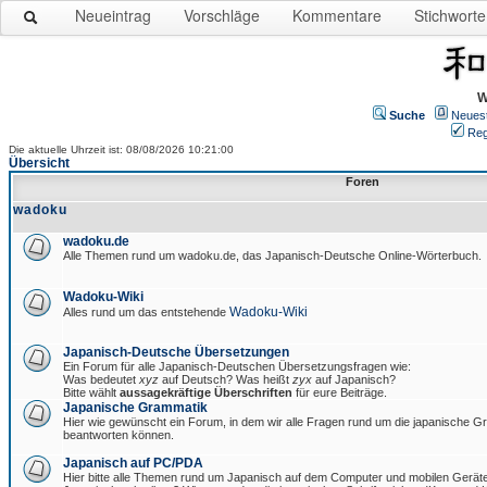
Neueintrag
Vorschläge
Kommentare
Stichworte
W
Suche
Neues
Reg
Die aktuelle Uhrzeit ist: 08/08/2026 10:21:00
Übersicht
Foren
wadoku
wadoku.de
Alle Themen rund um wadoku.de, das Japanisch-Deutsche Online-Wörterbuch.
Wadoku-Wiki
Wadoku-Wiki
Alles rund um das entstehende
Japanisch-Deutsche Übersetzungen
Ein Forum für alle Japanisch-Deutschen Übersetzungsfragen wie:
Was bedeutet
xyz
auf Deutsch? Was heißt
zyx
auf Japanisch?
Bitte wählt
aussagekräftige Überschriften
für eure Beiträge.
Japanische Grammatik
Hier wie gewünscht ein Forum, in dem wir alle Fragen rund um die japanische 
beantworten können.
Japanisch auf PC/PDA
Hier bitte alle Themen rund um Japanisch auf dem Computer und mobilen Gerät