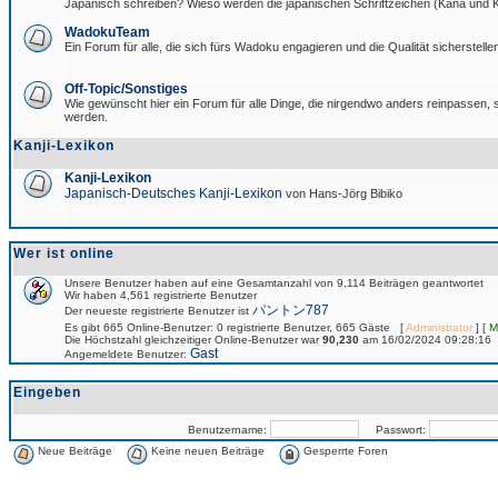
Japanisch schreiben? Wieso werden die japanischen Schriftzeichen (Kana und Ka
WadokuTeam
Ein Forum für alle, die sich fürs Wadoku engagieren und die Qualität sicherstellen
Off-Topic/Sonstiges
Wie gewünscht hier ein Forum für alle Dinge, die nirgendwo anders reinpassen, si
werden.
Kanji-Lexikon
Kanji-Lexikon
Japanisch-Deutsches Kanji-Lexikon
von Hans-Jörg Bibiko
Wer ist online
Unsere Benutzer haben auf eine Gesamtanzahl von 9,114 Beiträgen geantwortet
Wir haben 4,561 registrierte Benutzer
パントン787
Der neueste registrierte Benutzer ist
Es gibt 665 Online-Benutzer: 0 registrierte Benutzer, 665 Gäste [
Administrator
] [
M
Die Höchstzahl gleichzeitiger Online-Benutzer war
90,230
am 16/02/2024 09:28:16
Gast
Angemeldete Benutzer:
Eingeben
Benutzername:
Passwort:
Neue Beiträge
Keine neuen Beiträge
Gesperrte Foren