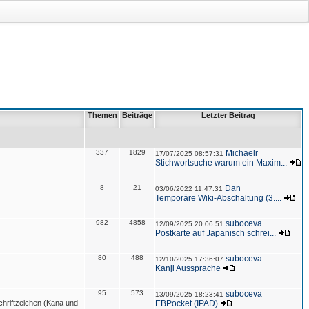
Themen
Beiträge
Letzter Beitrag
337
1829
Michaelr
17/07/2025 08:57:31
Stichwortsuche warum ein Maxim...
8
21
Dan
03/06/2022 11:47:31
Temporäre Wiki-Abschaltung (3....
982
4858
suboceva
12/09/2025 20:06:51
Postkarte auf Japanisch schrei...
80
488
suboceva
12/10/2025 17:36:07
Kanji Aussprache
95
573
suboceva
13/09/2025 18:23:41
hriftzeichen (Kana und
EBPocket (IPAD)