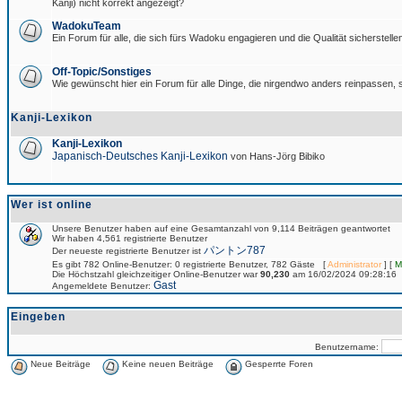
Kanji) nicht korrekt angezeigt?
WadokuTeam
Ein Forum für alle, die sich fürs Wadoku engagieren und die Qualität sicherstellen
Off-Topic/Sonstiges
Wie gewünscht hier ein Forum für alle Dinge, die nirgendwo anders reinpassen, s
Kanji-Lexikon
Kanji-Lexikon
Japanisch-Deutsches Kanji-Lexikon
von Hans-Jörg Bibiko
Wer ist online
Unsere Benutzer haben auf eine Gesamtanzahl von 9,114 Beiträgen geantwortet
Wir haben 4,561 registrierte Benutzer
パントン787
Der neueste registrierte Benutzer ist
Es gibt 782 Online-Benutzer: 0 registrierte Benutzer, 782 Gäste [
Administrator
] [
M
Die Höchstzahl gleichzeitiger Online-Benutzer war
90,230
am 16/02/2024 09:28:16
Gast
Angemeldete Benutzer:
Eingeben
Benutzername:
Neue Beiträge
Keine neuen Beiträge
Gesperrte Foren