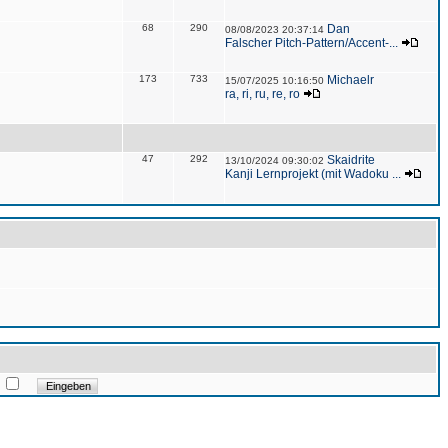
68
290
Dan
08/08/2023 20:37:14
Falscher Pitch-Pattern/Accent-...
173
733
Michaelr
15/07/2025 10:16:50
ra, ri, ru, re, ro
47
292
Skaidrite
13/10/2024 09:30:02
Kanji Lernprojekt (mit Wadoku ...