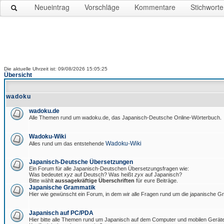
Neueintrag
Vorschläge
Kommentare
Stichworte
Die aktuelle Uhrzeit ist: 09/08/2026 15:05:25
Übersicht
wadoku
wadoku.de
Alle Themen rund um wadoku.de, das Japanisch-Deutsche Online-Wörterbuch.
Wadoku-Wiki
Wadoku-Wiki
Alles rund um das entstehende
Japanisch-Deutsche Übersetzungen
Ein Forum für alle Japanisch-Deutschen Übersetzungsfragen wie:
Was bedeutet
xyz
auf Deutsch? Was heißt
zyx
auf Japanisch?
Bitte wählt
aussagekräftige Überschriften
für eure Beiträge.
Japanische Grammatik
Hier wie gewünscht ein Forum, in dem wir alle Fragen rund um die japanische 
Japanisch auf PC/PDA
Hier bitte alle Themen rund um Japanisch auf dem Computer und mobilen Gerät