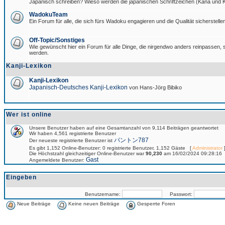
Japanisch schreiben? Wieso werden die japanischen Schriftzeichen (Kana und Ka
WadokuTeam
Ein Forum für alle, die sich fürs Wadoku engagieren und die Qualität sicherstellen
Off-Topic/Sonstiges
Wie gewünscht hier ein Forum für alle Dinge, die nirgendwo anders reinpassen, si
werden.
Kanji-Lexikon
Kanji-Lexikon
Japanisch-Deutsches Kanji-Lexikon
von Hans-Jörg Bibiko
Wer ist online
Unsere Benutzer haben auf eine Gesamtanzahl von 9,114 Beiträgen geantwortet
Wir haben 4,561 registrierte Benutzer
パントン787
Der neueste registrierte Benutzer ist
Es gibt 1,152 Online-Benutzer: 0 registrierte Benutzer, 1,152 Gäste [
Administrator
]
Die Höchstzahl gleichzeitiger Online-Benutzer war
90,230
am 16/02/2024 09:28:16
Gast
Angemeldete Benutzer:
Eingeben
Benutzername:
Passwort:
Neue Beiträge
Keine neuen Beiträge
Gesperrte Foren