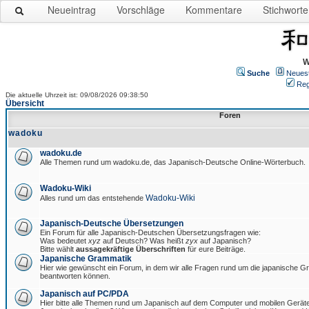
Neueintrag
Vorschläge
Kommentare
Stichworte
W
Suche
Neues
Reg
Die aktuelle Uhrzeit ist: 09/08/2026 09:38:50
Übersicht
Foren
wadoku
wadoku.de
Alle Themen rund um wadoku.de, das Japanisch-Deutsche Online-Wörterbuch.
Wadoku-Wiki
Wadoku-Wiki
Alles rund um das entstehende
Japanisch-Deutsche Übersetzungen
Ein Forum für alle Japanisch-Deutschen Übersetzungsfragen wie:
Was bedeutet
xyz
auf Deutsch? Was heißt
zyx
auf Japanisch?
Bitte wählt
aussagekräftige Überschriften
für eure Beiträge.
Japanische Grammatik
Hier wie gewünscht ein Forum, in dem wir alle Fragen rund um die japanische 
beantworten können.
Japanisch auf PC/PDA
Hier bitte alle Themen rund um Japanisch auf dem Computer und mobilen Gerät