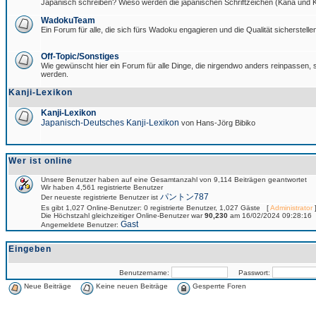
Japanisch schreiben? Wieso werden die japanischen Schriftzeichen (Kana und Ka
WadokuTeam
Ein Forum für alle, die sich fürs Wadoku engagieren und die Qualität sicherstellen
Off-Topic/Sonstiges
Wie gewünscht hier ein Forum für alle Dinge, die nirgendwo anders reinpassen, si
werden.
Kanji-Lexikon
Kanji-Lexikon
Japanisch-Deutsches Kanji-Lexikon
von Hans-Jörg Bibiko
Wer ist online
Unsere Benutzer haben auf eine Gesamtanzahl von 9,114 Beiträgen geantwortet
Wir haben 4,561 registrierte Benutzer
パントン787
Der neueste registrierte Benutzer ist
Es gibt 1,027 Online-Benutzer: 0 registrierte Benutzer, 1,027 Gäste [
Administrator
]
Die Höchstzahl gleichzeitiger Online-Benutzer war
90,230
am 16/02/2024 09:28:16
Gast
Angemeldete Benutzer:
Eingeben
Benutzername:
Passwort:
Neue Beiträge
Keine neuen Beiträge
Gesperrte Foren