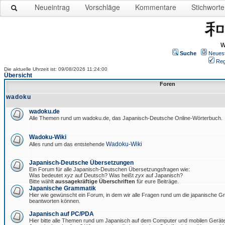
Neueintrag
Vorschläge
Kommentare
Stichworte
W
Suche
Neues
Reg
Die aktuelle Uhrzeit ist: 09/08/2026 11:24:00
Übersicht
Foren
wadoku
wadoku.de
Alle Themen rund um wadoku.de, das Japanisch-Deutsche Online-Wörterbuch.
Wadoku-Wiki
Wadoku-Wiki
Alles rund um das entstehende
Japanisch-Deutsche Übersetzungen
Ein Forum für alle Japanisch-Deutschen Übersetzungsfragen wie:
Was bedeutet
xyz
auf Deutsch? Was heißt
zyx
auf Japanisch?
Bitte wählt
aussagekräftige Überschriften
für eure Beiträge.
Japanische Grammatik
Hier wie gewünscht ein Forum, in dem wir alle Fragen rund um die japanische 
beantworten können.
Japanisch auf PC/PDA
Hier bitte alle Themen rund um Japanisch auf dem Computer und mobilen Gerät