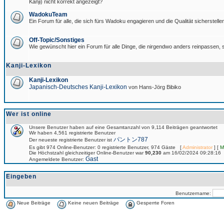
Kanji) nicht korrekt angezeigt?
WadokuTeam
Ein Forum für alle, die sich fürs Wadoku engagieren und die Qualität sicherstellen
Off-Topic/Sonstiges
Wie gewünscht hier ein Forum für alle Dinge, die nirgendwo anders reinpassen, s
Kanji-Lexikon
Kanji-Lexikon
Japanisch-Deutsches Kanji-Lexikon
von Hans-Jörg Bibiko
Wer ist online
Unsere Benutzer haben auf eine Gesamtanzahl von 9,114 Beiträgen geantwortet
Wir haben 4,561 registrierte Benutzer
パントン787
Der neueste registrierte Benutzer ist
Es gibt 974 Online-Benutzer: 0 registrierte Benutzer, 974 Gäste [
Administrator
] [
M
Die Höchstzahl gleichzeitiger Online-Benutzer war
90,230
am 16/02/2024 09:28:16
Gast
Angemeldete Benutzer:
Eingeben
Benutzername:
Neue Beiträge
Keine neuen Beiträge
Gesperrte Foren