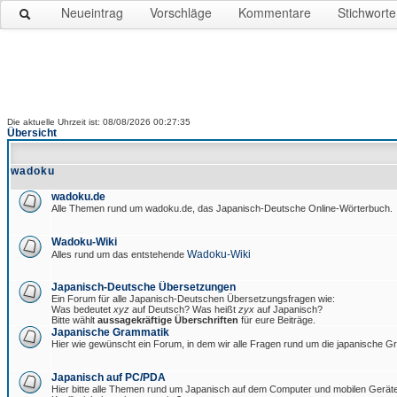
Neueintrag
Vorschläge
Kommentare
Stichworte
Die aktuelle Uhrzeit ist: 08/08/2026 00:27:35
Übersicht
wadoku
wadoku.de
Alle Themen rund um wadoku.de, das Japanisch-Deutsche Online-Wörterbuch.
Wadoku-Wiki
Wadoku-Wiki
Alles rund um das entstehende
Japanisch-Deutsche Übersetzungen
Ein Forum für alle Japanisch-Deutschen Übersetzungsfragen wie:
Was bedeutet
xyz
auf Deutsch? Was heißt
zyx
auf Japanisch?
Bitte wählt
aussagekräftige Überschriften
für eure Beiträge.
Japanische Grammatik
Hier wie gewünscht ein Forum, in dem wir alle Fragen rund um die japanische 
Japanisch auf PC/PDA
Hier bitte alle Themen rund um Japanisch auf dem Computer und mobilen Gerät