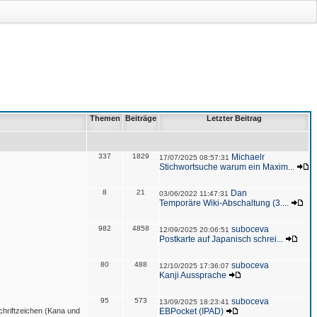
Themen
Beiträge
Letzter Beitrag
337
1829
Michaelr
17/07/2025 08:57:31
Stichwortsuche warum ein Maxim...
8
21
Dan
03/06/2022 11:47:31
Temporäre Wiki-Abschaltung (3....
982
4858
suboceva
12/09/2025 20:06:51
Postkarte auf Japanisch schrei...
80
488
suboceva
12/10/2025 17:36:07
Kanji Aussprache
95
573
suboceva
13/09/2025 18:23:41
hriftzeichen (Kana und
EBPocket (IPAD)