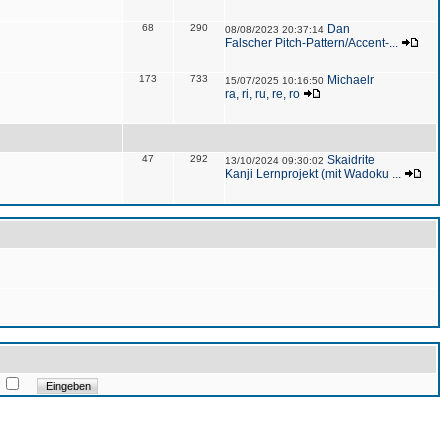
68
290
Dan
08/08/2023 20:37:14
Falscher Pitch-Pattern/Accent-...
173
733
Michaelr
15/07/2025 10:16:50
ra, ri, ru, re, ro
47
292
Skaidrite
13/10/2024 09:30:02
Kanji Lernprojekt (mit Wadoku ...