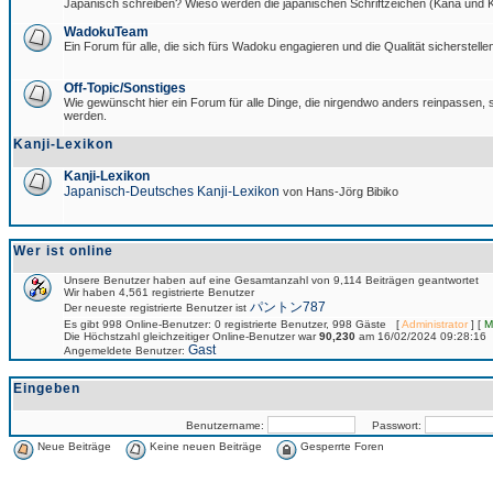
Japanisch schreiben? Wieso werden die japanischen Schriftzeichen (Kana und Ka
WadokuTeam
Ein Forum für alle, die sich fürs Wadoku engagieren und die Qualität sicherstellen
Off-Topic/Sonstiges
Wie gewünscht hier ein Forum für alle Dinge, die nirgendwo anders reinpassen, si
werden.
Kanji-Lexikon
Kanji-Lexikon
Japanisch-Deutsches Kanji-Lexikon
von Hans-Jörg Bibiko
Wer ist online
Unsere Benutzer haben auf eine Gesamtanzahl von 9,114 Beiträgen geantwortet
Wir haben 4,561 registrierte Benutzer
パントン787
Der neueste registrierte Benutzer ist
Es gibt 998 Online-Benutzer: 0 registrierte Benutzer, 998 Gäste [
Administrator
] [
M
Die Höchstzahl gleichzeitiger Online-Benutzer war
90,230
am 16/02/2024 09:28:16
Gast
Angemeldete Benutzer:
Eingeben
Benutzername:
Passwort:
Neue Beiträge
Keine neuen Beiträge
Gesperrte Foren