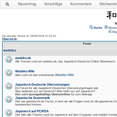
Neueintrag
Vorschläge
Kommentare
Stichworte
W
Suche
Neues
Reg
Die aktuelle Uhrzeit ist: 08/08/2026 07:53:42
Übersicht
Foren
wadoku
wadoku.de
Alle Themen rund um wadoku.de, das Japanisch-Deutsche Online-Wörterbuch.
Wadoku-Wiki
Wadoku-Wiki
Alles rund um das entstehende
Japanisch-Deutsche Übersetzungen
Ein Forum für alle Japanisch-Deutschen Übersetzungsfragen wie:
Was bedeutet
xyz
auf Deutsch? Was heißt
zyx
auf Japanisch?
Bitte wählt
aussagekräftige Überschriften
für eure Beiträge.
Japanische Grammatik
Hier wie gewünscht ein Forum, in dem wir alle Fragen rund um die japanische 
beantworten können.
Japanisch auf PC/PDA
Hier bitte alle Themen rund um Japanisch auf dem Computer und mobilen Gerät