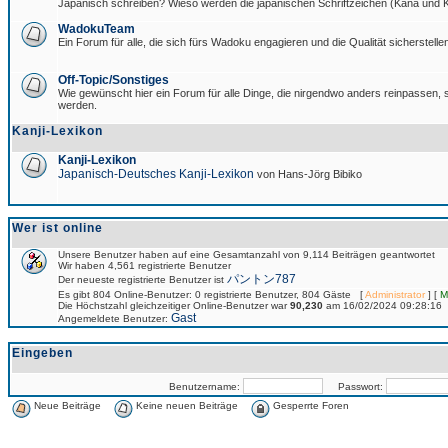
Japanisch schreiben? Wieso werden die japanischen Schriftzeichen (Kana und Ka
WadokuTeam
Ein Forum für alle, die sich fürs Wadoku engagieren und die Qualität sicherstellen
Off-Topic/Sonstiges
Wie gewünscht hier ein Forum für alle Dinge, die nirgendwo anders reinpassen, si
werden.
Kanji-Lexikon
Kanji-Lexikon
Japanisch-Deutsches Kanji-Lexikon
von Hans-Jörg Bibiko
Wer ist online
Unsere Benutzer haben auf eine Gesamtanzahl von 9,114 Beiträgen geantwortet
Wir haben 4,561 registrierte Benutzer
パントン787
Der neueste registrierte Benutzer ist
Es gibt 804 Online-Benutzer: 0 registrierte Benutzer, 804 Gäste [
Administrator
] [
M
Die Höchstzahl gleichzeitiger Online-Benutzer war
90,230
am 16/02/2024 09:28:16
Gast
Angemeldete Benutzer:
Eingeben
Benutzername:
Passwort:
Neue Beiträge
Keine neuen Beiträge
Gesperrte Foren