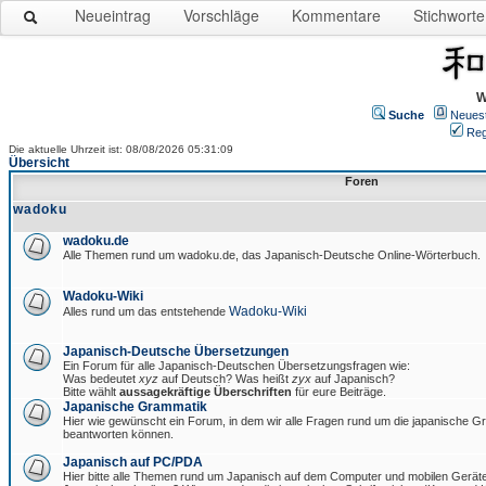
Neueintrag
Vorschläge
Kommentare
Stichworte
W
Suche
Neues
Reg
Die aktuelle Uhrzeit ist: 08/08/2026 05:31:09
Übersicht
Foren
wadoku
wadoku.de
Alle Themen rund um wadoku.de, das Japanisch-Deutsche Online-Wörterbuch.
Wadoku-Wiki
Wadoku-Wiki
Alles rund um das entstehende
Japanisch-Deutsche Übersetzungen
Ein Forum für alle Japanisch-Deutschen Übersetzungsfragen wie:
Was bedeutet
xyz
auf Deutsch? Was heißt
zyx
auf Japanisch?
Bitte wählt
aussagekräftige Überschriften
für eure Beiträge.
Japanische Grammatik
Hier wie gewünscht ein Forum, in dem wir alle Fragen rund um die japanische 
beantworten können.
Japanisch auf PC/PDA
Hier bitte alle Themen rund um Japanisch auf dem Computer und mobilen Gerät