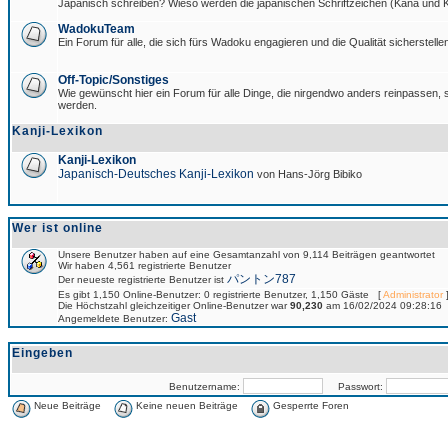
Japanisch schreiben? Wieso werden die japanischen Schriftzeichen (Kana und Ka
WadokuTeam
Ein Forum für alle, die sich fürs Wadoku engagieren und die Qualität sicherstellen
Off-Topic/Sonstiges
Wie gewünscht hier ein Forum für alle Dinge, die nirgendwo anders reinpassen, si
werden.
Kanji-Lexikon
Kanji-Lexikon
Japanisch-Deutsches Kanji-Lexikon
von Hans-Jörg Bibiko
Wer ist online
Unsere Benutzer haben auf eine Gesamtanzahl von 9,114 Beiträgen geantwortet
Wir haben 4,561 registrierte Benutzer
パントン787
Der neueste registrierte Benutzer ist
Es gibt 1,150 Online-Benutzer: 0 registrierte Benutzer, 1,150 Gäste [
Administrator
]
Die Höchstzahl gleichzeitiger Online-Benutzer war
90,230
am 16/02/2024 09:28:16
Gast
Angemeldete Benutzer:
Eingeben
Benutzername:
Passwort:
Neue Beiträge
Keine neuen Beiträge
Gesperrte Foren