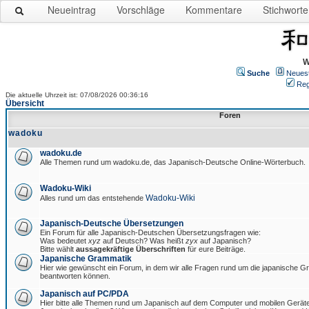
Neueintrag
Vorschläge
Kommentare
Stichworte
W
Suche
Neues
Reg
Die aktuelle Uhrzeit ist: 07/08/2026 00:36:16
Übersicht
Foren
wadoku
wadoku.de
Alle Themen rund um wadoku.de, das Japanisch-Deutsche Online-Wörterbuch.
Wadoku-Wiki
Wadoku-Wiki
Alles rund um das entstehende
Japanisch-Deutsche Übersetzungen
Ein Forum für alle Japanisch-Deutschen Übersetzungsfragen wie:
Was bedeutet
xyz
auf Deutsch? Was heißt
zyx
auf Japanisch?
Bitte wählt
aussagekräftige Überschriften
für eure Beiträge.
Japanische Grammatik
Hier wie gewünscht ein Forum, in dem wir alle Fragen rund um die japanische 
beantworten können.
Japanisch auf PC/PDA
Hier bitte alle Themen rund um Japanisch auf dem Computer und mobilen Gerät