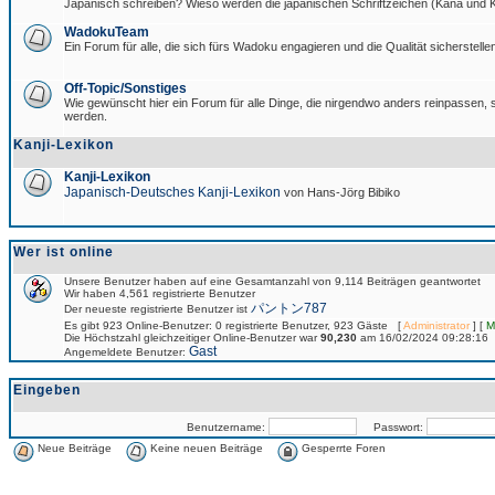
Japanisch schreiben? Wieso werden die japanischen Schriftzeichen (Kana und Ka
WadokuTeam
Ein Forum für alle, die sich fürs Wadoku engagieren und die Qualität sicherstellen
Off-Topic/Sonstiges
Wie gewünscht hier ein Forum für alle Dinge, die nirgendwo anders reinpassen, si
werden.
Kanji-Lexikon
Kanji-Lexikon
Japanisch-Deutsches Kanji-Lexikon
von Hans-Jörg Bibiko
Wer ist online
Unsere Benutzer haben auf eine Gesamtanzahl von 9,114 Beiträgen geantwortet
Wir haben 4,561 registrierte Benutzer
パントン787
Der neueste registrierte Benutzer ist
Es gibt 923 Online-Benutzer: 0 registrierte Benutzer, 923 Gäste [
Administrator
] [
M
Die Höchstzahl gleichzeitiger Online-Benutzer war
90,230
am 16/02/2024 09:28:16
Gast
Angemeldete Benutzer:
Eingeben
Benutzername:
Passwort:
Neue Beiträge
Keine neuen Beiträge
Gesperrte Foren