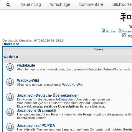
Neueintrag
Vorschläge
Kommentare
Stichworte
W
Suche
Neues
Reg
Die aktuelle Uhrzeit ist: 07/08/2026 08:15:12
Übersicht
Foren
wadoku
wadoku.de
Alle Themen rund um wadoku.de, das Japanisch-Deutsche Online-Wörterbuch.
Wadoku-Wiki
Wadoku-Wiki
Alles rund um das entstehende
Japanisch-Deutsche Übersetzungen
Ein Forum für alle Japanisch-Deutschen Übersetzungsfragen wie:
Was bedeutet
xyz
auf Deutsch? Was heißt
zyx
auf Japanisch?
Bitte wählt
aussagekräftige Überschriften
für eure Beiträge.
Japanische Grammatik
Hier wie gewünscht ein Forum, in dem wir alle Fragen rund um die japanische 
beantworten können.
Japanisch auf PC/PDA
Hier bitte alle Themen rund um Japanisch auf dem Computer und mobilen Gerät