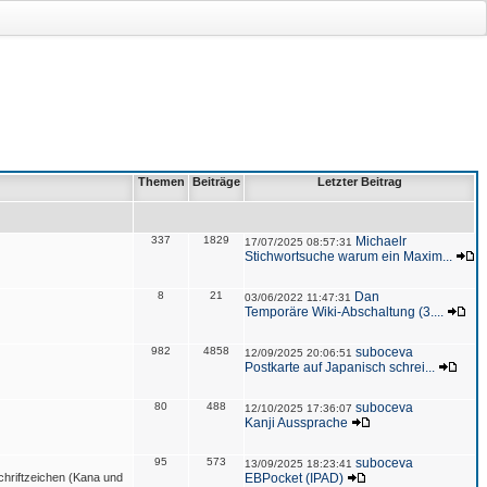
Themen
Beiträge
Letzter Beitrag
337
1829
Michaelr
17/07/2025 08:57:31
Stichwortsuche warum ein Maxim...
8
21
Dan
03/06/2022 11:47:31
Temporäre Wiki-Abschaltung (3....
982
4858
suboceva
12/09/2025 20:06:51
Postkarte auf Japanisch schrei...
80
488
suboceva
12/10/2025 17:36:07
Kanji Aussprache
95
573
suboceva
13/09/2025 18:23:41
hriftzeichen (Kana und
EBPocket (IPAD)