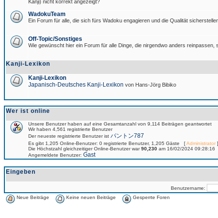
Kanji) nicht korrekt angezeigt?
WadokuTeam
Ein Forum für alle, die sich fürs Wadoku engagieren und die Qualität sicherstellen
Off-Topic/Sonstiges
Wie gewünscht hier ein Forum für alle Dinge, die nirgendwo anders reinpassen, s
Kanji-Lexikon
Kanji-Lexikon
Japanisch-Deutsches Kanji-Lexikon
von Hans-Jörg Bibiko
Wer ist online
Unsere Benutzer haben auf eine Gesamtanzahl von 9,114 Beiträgen geantwortet
Wir haben 4,561 registrierte Benutzer
パントン787
Der neueste registrierte Benutzer ist
Es gibt 1,205 Online-Benutzer: 0 registrierte Benutzer, 1,205 Gäste [
Administrator
]
Die Höchstzahl gleichzeitiger Online-Benutzer war
90,230
am 16/02/2024 09:28:16
Gast
Angemeldete Benutzer:
Eingeben
Benutzername:
Neue Beiträge
Keine neuen Beiträge
Gesperrte Foren