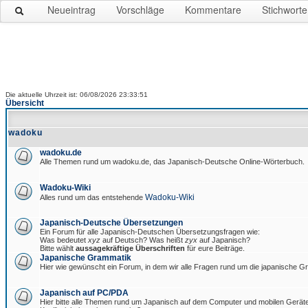
Neueintrag
Vorschläge
Kommentare
Stichworte
Die aktuelle Uhrzeit ist: 06/08/2026 23:33:51
Übersicht
wadoku
wadoku.de
Alle Themen rund um wadoku.de, das Japanisch-Deutsche Online-Wörterbuch.
Wadoku-Wiki
Wadoku-Wiki
Alles rund um das entstehende
Japanisch-Deutsche Übersetzungen
Ein Forum für alle Japanisch-Deutschen Übersetzungsfragen wie:
Was bedeutet
xyz
auf Deutsch? Was heißt
zyx
auf Japanisch?
Bitte wählt
aussagekräftige Überschriften
für eure Beiträge.
Japanische Grammatik
Hier wie gewünscht ein Forum, in dem wir alle Fragen rund um die japanische 
Japanisch auf PC/PDA
Hier bitte alle Themen rund um Japanisch auf dem Computer und mobilen Gerät