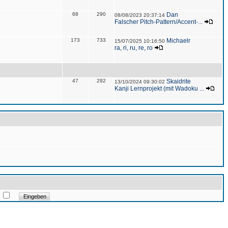
68
290
Dan
08/08/2023 20:37:14
Falscher Pitch-Pattern/Accent-...
173
733
Michaelr
15/07/2025 10:16:50
ra, ri, ru, re, ro
47
292
Skaidrite
13/10/2024 09:30:02
Kanji Lernprojekt (mit Wadoku ...