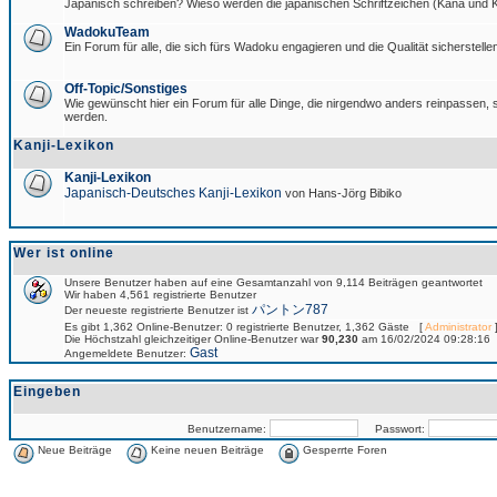
Japanisch schreiben? Wieso werden die japanischen Schriftzeichen (Kana und Ka
WadokuTeam
Ein Forum für alle, die sich fürs Wadoku engagieren und die Qualität sicherstellen
Off-Topic/Sonstiges
Wie gewünscht hier ein Forum für alle Dinge, die nirgendwo anders reinpassen, si
werden.
Kanji-Lexikon
Kanji-Lexikon
Japanisch-Deutsches Kanji-Lexikon
von Hans-Jörg Bibiko
Wer ist online
Unsere Benutzer haben auf eine Gesamtanzahl von 9,114 Beiträgen geantwortet
Wir haben 4,561 registrierte Benutzer
パントン787
Der neueste registrierte Benutzer ist
Es gibt 1,362 Online-Benutzer: 0 registrierte Benutzer, 1,362 Gäste [
Administrator
]
Die Höchstzahl gleichzeitiger Online-Benutzer war
90,230
am 16/02/2024 09:28:16
Gast
Angemeldete Benutzer:
Eingeben
Benutzername:
Passwort:
Neue Beiträge
Keine neuen Beiträge
Gesperrte Foren