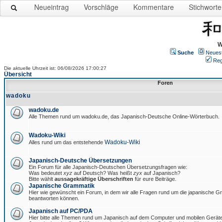
Neueintrag
Vorschläge
Kommentare
Stichworte
W
Suche
Neues
Reg
Die aktuelle Uhrzeit ist: 06/08/2026 17:00:27
Übersicht
Foren
wadoku
wadoku.de
Alle Themen rund um wadoku.de, das Japanisch-Deutsche Online-Wörterbuch.
Wadoku-Wiki
Wadoku-Wiki
Alles rund um das entstehende
Japanisch-Deutsche Übersetzungen
Ein Forum für alle Japanisch-Deutschen Übersetzungsfragen wie:
Was bedeutet
xyz
auf Deutsch? Was heißt
zyx
auf Japanisch?
Bitte wählt
aussagekräftige Überschriften
für eure Beiträge.
Japanische Grammatik
Hier wie gewünscht ein Forum, in dem wir alle Fragen rund um die japanische 
beantworten können.
Japanisch auf PC/PDA
Hier bitte alle Themen rund um Japanisch auf dem Computer und mobilen Gerät