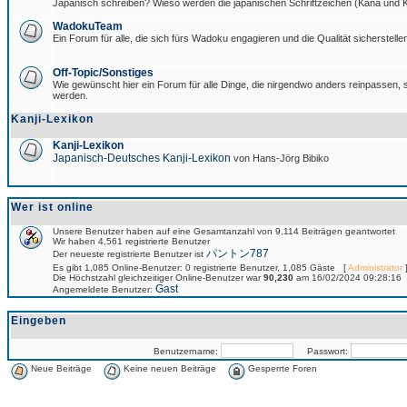
Japanisch schreiben? Wieso werden die japanischen Schriftzeichen (Kana und Ka
WadokuTeam
Ein Forum für alle, die sich fürs Wadoku engagieren und die Qualität sicherstellen
Off-Topic/Sonstiges
Wie gewünscht hier ein Forum für alle Dinge, die nirgendwo anders reinpassen, si
werden.
Kanji-Lexikon
Kanji-Lexikon
Japanisch-Deutsches Kanji-Lexikon
von Hans-Jörg Bibiko
Wer ist online
Unsere Benutzer haben auf eine Gesamtanzahl von 9,114 Beiträgen geantwortet
Wir haben 4,561 registrierte Benutzer
パントン787
Der neueste registrierte Benutzer ist
Es gibt 1,085 Online-Benutzer: 0 registrierte Benutzer, 1,085 Gäste [
Administrator
]
Die Höchstzahl gleichzeitiger Online-Benutzer war
90,230
am 16/02/2024 09:28:16
Gast
Angemeldete Benutzer:
Eingeben
Benutzername:
Passwort:
Neue Beiträge
Keine neuen Beiträge
Gesperrte Foren