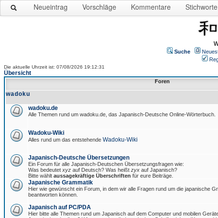
Neueintrag
Vorschläge
Kommentare
Stichworte
W
Suche
Neues
Reg
Die aktuelle Uhrzeit ist: 07/08/2026 19:12:31
Übersicht
Foren
wadoku
wadoku.de
Alle Themen rund um wadoku.de, das Japanisch-Deutsche Online-Wörterbuch.
Wadoku-Wiki
Wadoku-Wiki
Alles rund um das entstehende
Japanisch-Deutsche Übersetzungen
Ein Forum für alle Japanisch-Deutschen Übersetzungsfragen wie:
Was bedeutet
xyz
auf Deutsch? Was heißt
zyx
auf Japanisch?
Bitte wählt
aussagekräftige Überschriften
für eure Beiträge.
Japanische Grammatik
Hier wie gewünscht ein Forum, in dem wir alle Fragen rund um die japanische 
beantworten können.
Japanisch auf PC/PDA
Hier bitte alle Themen rund um Japanisch auf dem Computer und mobilen Gerät