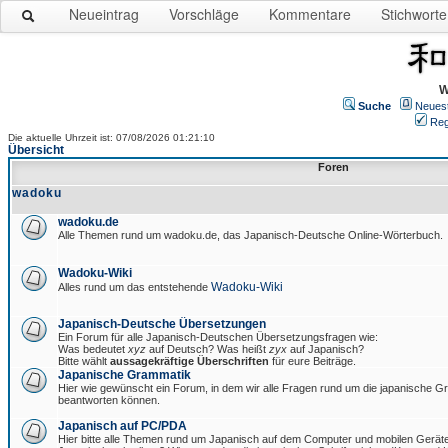
Neueintrag
Vorschläge
Kommentare
Stichworte
W
Suche
Neues
Reg
Die aktuelle Uhrzeit ist: 07/08/2026 01:21:10
Übersicht
Foren
wadoku
wadoku.de
Alle Themen rund um wadoku.de, das Japanisch-Deutsche Online-Wörterbuch.
Wadoku-Wiki
Wadoku-Wiki
Alles rund um das entstehende
Japanisch-Deutsche Übersetzungen
Ein Forum für alle Japanisch-Deutschen Übersetzungsfragen wie:
Was bedeutet
xyz
auf Deutsch? Was heißt
zyx
auf Japanisch?
Bitte wählt
aussagekräftige Überschriften
für eure Beiträge.
Japanische Grammatik
Hier wie gewünscht ein Forum, in dem wir alle Fragen rund um die japanische 
beantworten können.
Japanisch auf PC/PDA
Hier bitte alle Themen rund um Japanisch auf dem Computer und mobilen Gerät