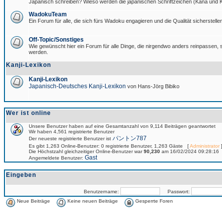
Japanisch schreiben? Wieso werden die japanischen Schriftzeichen (Kana und Ka
WadokuTeam
Ein Forum für alle, die sich fürs Wadoku engagieren und die Qualität sicherstellen
Off-Topic/Sonstiges
Wie gewünscht hier ein Forum für alle Dinge, die nirgendwo anders reinpassen, si
werden.
Kanji-Lexikon
Kanji-Lexikon
Japanisch-Deutsches Kanji-Lexikon
von Hans-Jörg Bibiko
Wer ist online
Unsere Benutzer haben auf eine Gesamtanzahl von 9,114 Beiträgen geantwortet
Wir haben 4,561 registrierte Benutzer
パントン787
Der neueste registrierte Benutzer ist
Es gibt 1,263 Online-Benutzer: 0 registrierte Benutzer, 1,263 Gäste [
Administrator
]
Die Höchstzahl gleichzeitiger Online-Benutzer war
90,230
am 16/02/2024 09:28:16
Gast
Angemeldete Benutzer:
Eingeben
Benutzername:
Passwort:
Neue Beiträge
Keine neuen Beiträge
Gesperrte Foren