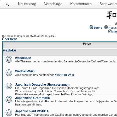
Neueintrag
Vorschläge
Kommentare
Stichworte
W
Suche
Neues
Reg
Die aktuelle Uhrzeit ist: 07/08/2026 00:41:22
Übersicht
Foren
wadoku
wadoku.de
Alle Themen rund um wadoku.de, das Japanisch-Deutsche Online-Wörterbuch.
Wadoku-Wiki
Wadoku-Wiki
Alles rund um das entstehende
Japanisch-Deutsche Übersetzungen
Ein Forum für alle Japanisch-Deutschen Übersetzungsfragen wie:
Was bedeutet
xyz
auf Deutsch? Was heißt
zyx
auf Japanisch?
Bitte wählt
aussagekräftige Überschriften
für eure Beiträge.
Japanische Grammatik
Hier wie gewünscht ein Forum, in dem wir alle Fragen rund um die japanische 
beantworten können.
Japanisch auf PC/PDA
Hier bitte alle Themen rund um Japanisch auf dem Computer und mobilen Gerät