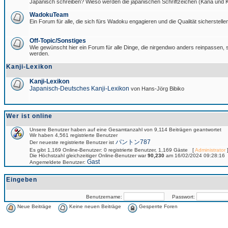
Japanisch schreiben? Wieso werden die japanischen Schriftzeichen (Kana und Ka
WadokuTeam
Ein Forum für alle, die sich fürs Wadoku engagieren und die Qualität sicherstellen
Off-Topic/Sonstiges
Wie gewünscht hier ein Forum für alle Dinge, die nirgendwo anders reinpassen, si
werden.
Kanji-Lexikon
Kanji-Lexikon
Japanisch-Deutsches Kanji-Lexikon
von Hans-Jörg Bibiko
Wer ist online
Unsere Benutzer haben auf eine Gesamtanzahl von 9,114 Beiträgen geantwortet
Wir haben 4,561 registrierte Benutzer
パントン787
Der neueste registrierte Benutzer ist
Es gibt 1,169 Online-Benutzer: 0 registrierte Benutzer, 1,169 Gäste [
Administrator
]
Die Höchstzahl gleichzeitiger Online-Benutzer war
90,230
am 16/02/2024 09:28:16
Gast
Angemeldete Benutzer:
Eingeben
Benutzername:
Passwort:
Neue Beiträge
Keine neuen Beiträge
Gesperrte Foren