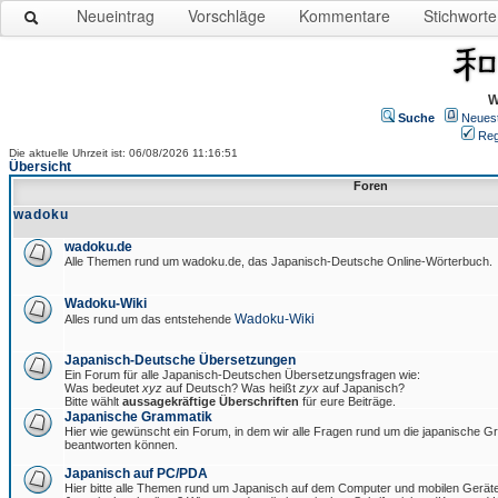
Neueintrag
Vorschläge
Kommentare
Stichworte
W
Suche
Neues
Reg
Die aktuelle Uhrzeit ist: 06/08/2026 11:16:51
Übersicht
Foren
wadoku
wadoku.de
Alle Themen rund um wadoku.de, das Japanisch-Deutsche Online-Wörterbuch.
Wadoku-Wiki
Wadoku-Wiki
Alles rund um das entstehende
Japanisch-Deutsche Übersetzungen
Ein Forum für alle Japanisch-Deutschen Übersetzungsfragen wie:
Was bedeutet
xyz
auf Deutsch? Was heißt
zyx
auf Japanisch?
Bitte wählt
aussagekräftige Überschriften
für eure Beiträge.
Japanische Grammatik
Hier wie gewünscht ein Forum, in dem wir alle Fragen rund um die japanische 
beantworten können.
Japanisch auf PC/PDA
Hier bitte alle Themen rund um Japanisch auf dem Computer und mobilen Gerät