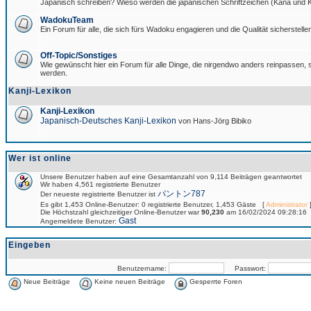
Japanisch schreiben? Wieso werden die japanischen Schriftzeichen (Kana und Ka
WadokuTeam
Ein Forum für alle, die sich fürs Wadoku engagieren und die Qualität sicherstellen
Off-Topic/Sonstiges
Wie gewünscht hier ein Forum für alle Dinge, die nirgendwo anders reinpassen, si
werden.
Kanji-Lexikon
Kanji-Lexikon
Japanisch-Deutsches Kanji-Lexikon
von Hans-Jörg Bibiko
Wer ist online
Unsere Benutzer haben auf eine Gesamtanzahl von 9,114 Beiträgen geantwortet
Wir haben 4,561 registrierte Benutzer
パントン787
Der neueste registrierte Benutzer ist
Es gibt 1,453 Online-Benutzer: 0 registrierte Benutzer, 1,453 Gäste [
Administrator
]
Die Höchstzahl gleichzeitiger Online-Benutzer war
90,230
am 16/02/2024 09:28:16
Gast
Angemeldete Benutzer:
Eingeben
Benutzername:
Passwort:
Neue Beiträge
Keine neuen Beiträge
Gesperrte Foren