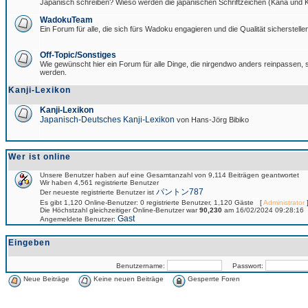
Japanisch schreiben? Wieso werden die japanischen Schriftzeichen (Kana und Ka
WadokuTeam
Ein Forum für alle, die sich fürs Wadoku engagieren und die Qualität sicherstellen
Off-Topic/Sonstiges
Wie gewünscht hier ein Forum für alle Dinge, die nirgendwo anders reinpassen, si
werden.
Kanji-Lexikon
Kanji-Lexikon
Japanisch-Deutsches Kanji-Lexikon
von Hans-Jörg Bibiko
Wer ist online
Unsere Benutzer haben auf eine Gesamtanzahl von 9,114 Beiträgen geantwortet
Wir haben 4,561 registrierte Benutzer
パントン787
Der neueste registrierte Benutzer ist
Es gibt 1,120 Online-Benutzer: 0 registrierte Benutzer, 1,120 Gäste [
Administrator
]
Die Höchstzahl gleichzeitiger Online-Benutzer war
90,230
am 16/02/2024 09:28:16
Gast
Angemeldete Benutzer:
Eingeben
Benutzername:
Passwort:
Neue Beiträge
Keine neuen Beiträge
Gesperrte Foren