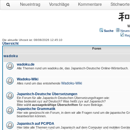
Neueintrag
Vorschläge
Kommentare
Stichworte
W
Suche
Neues
Reg
Die aktuelle Uhrzeit ist: 08/08/2026 12:45:10
Übersicht
Foren
wadoku
wadoku.de
Alle Themen rund um wadoku.de, das Japanisch-Deutsche Online-Wörterbuch.
Wadoku-Wiki
Wadoku-Wiki
Alles rund um das entstehende
Japanisch-Deutsche Übersetzungen
Ein Forum für alle Japanisch-Deutschen Übersetzungsfragen wie:
Was bedeutet
xyz
auf Deutsch? Was heißt
zyx
auf Japanisch?
Bitte wählt
aussagekräftige Überschriften
für eure Beiträge.
Japanische Grammatik
Hier wie gewünscht ein Forum, in dem wir alle Fragen rund um die japanische 
beantworten können.
Japanisch auf PC/PDA
Hier bitte alle Themen rund um Japanisch auf dem Computer und mobilen Gerät