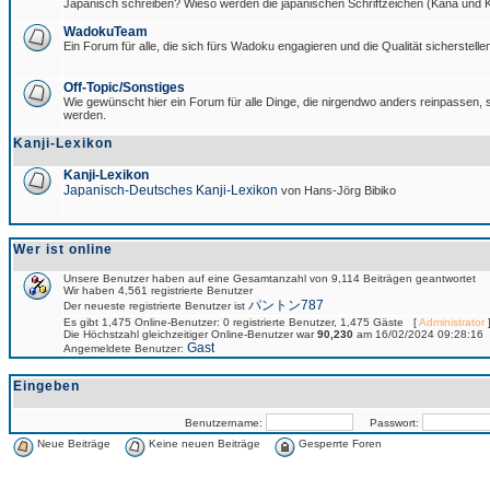
Japanisch schreiben? Wieso werden die japanischen Schriftzeichen (Kana und Ka
WadokuTeam
Ein Forum für alle, die sich fürs Wadoku engagieren und die Qualität sicherstellen
Off-Topic/Sonstiges
Wie gewünscht hier ein Forum für alle Dinge, die nirgendwo anders reinpassen, si
werden.
Kanji-Lexikon
Kanji-Lexikon
Japanisch-Deutsches Kanji-Lexikon
von Hans-Jörg Bibiko
Wer ist online
Unsere Benutzer haben auf eine Gesamtanzahl von 9,114 Beiträgen geantwortet
Wir haben 4,561 registrierte Benutzer
パントン787
Der neueste registrierte Benutzer ist
Es gibt 1,475 Online-Benutzer: 0 registrierte Benutzer, 1,475 Gäste [
Administrator
]
Die Höchstzahl gleichzeitiger Online-Benutzer war
90,230
am 16/02/2024 09:28:16
Gast
Angemeldete Benutzer:
Eingeben
Benutzername:
Passwort:
Neue Beiträge
Keine neuen Beiträge
Gesperrte Foren