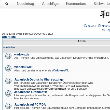
Neueintrag
Vorschläge
Kommentare
Stichworte
W
Suche
Neues
Reg
Die aktuelle Uhrzeit ist: 09/08/2026 09:31:22
Übersicht
Foren
wadoku
wadoku.de
Alle Themen rund um wadoku.de, das Japanisch-Deutsche Online-Wörterbuch.
Wadoku-Wiki
Wadoku-Wiki
Alles rund um das entstehende
Japanisch-Deutsche Übersetzungen
Ein Forum für alle Japanisch-Deutschen Übersetzungsfragen wie:
Was bedeutet
xyz
auf Deutsch? Was heißt
zyx
auf Japanisch?
Bitte wählt
aussagekräftige Überschriften
für eure Beiträge.
Japanische Grammatik
Hier wie gewünscht ein Forum, in dem wir alle Fragen rund um die japanische 
beantworten können.
Japanisch auf PC/PDA
Hier bitte alle Themen rund um Japanisch auf dem Computer und mobilen Gerät