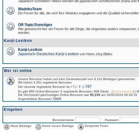
Japanisch schreiben? Wieso werden die japanischen Schriftzeichen (Kana und Ka
WadokuTeam
Ein Forum für alle, die sich fürs Wadoku engagieren und die Qualität sicherstellen
Off-Topic/Sonstiges
Wie gewünscht hier ein Forum für alle Dinge, die nirgendwo anders reinpassen, si
werden.
Kanji-Lexikon
Kanji-Lexikon
Japanisch-Deutsches Kanji-Lexikon
von Hans-Jörg Bibiko
Wer ist online
Unsere Benutzer haben auf eine Gesamtanzahl von 9,114 Beiträgen geantwortet
Wir haben 4,561 registrierte Benutzer
パントン787
Der neueste registrierte Benutzer ist
Es gibt 868 Online-Benutzer: 0 registrierte Benutzer, 868 Gäste [
Administrator
] [
M
Die Höchstzahl gleichzeitiger Online-Benutzer war
90,230
am 16/02/2024 09:28:16
Gast
Angemeldete Benutzer:
Eingeben
Benutzername:
Passwort:
Neue Beiträge
Keine neuen Beiträge
Gesperrte Foren