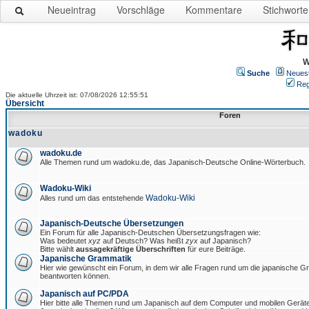
Neueintrag
Vorschläge
Kommentare
Stichworte
W
Suche
Neues
Reg
Die aktuelle Uhrzeit ist: 07/08/2026 12:55:51
Übersicht
Foren
wadoku
wadoku.de
Alle Themen rund um wadoku.de, das Japanisch-Deutsche Online-Wörterbuch.
Wadoku-Wiki
Wadoku-Wiki
Alles rund um das entstehende
Japanisch-Deutsche Übersetzungen
Ein Forum für alle Japanisch-Deutschen Übersetzungsfragen wie:
Was bedeutet
xyz
auf Deutsch? Was heißt
zyx
auf Japanisch?
Bitte wählt
aussagekräftige Überschriften
für eure Beiträge.
Japanische Grammatik
Hier wie gewünscht ein Forum, in dem wir alle Fragen rund um die japanische 
beantworten können.
Japanisch auf PC/PDA
Hier bitte alle Themen rund um Japanisch auf dem Computer und mobilen Gerät