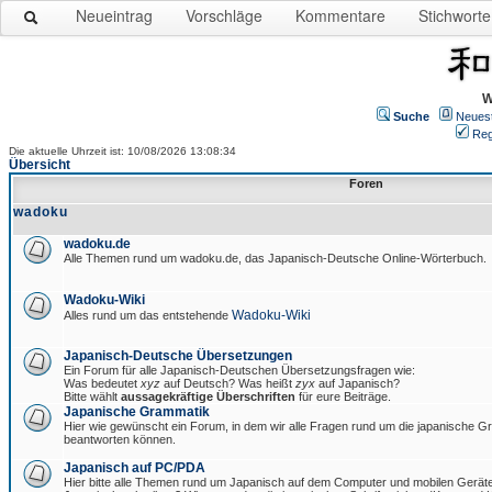
Neueintrag
Vorschläge
Kommentare
Stichworte
W
Suche
Neues
Reg
Die aktuelle Uhrzeit ist: 10/08/2026 13:08:34
Übersicht
Foren
wadoku
wadoku.de
Alle Themen rund um wadoku.de, das Japanisch-Deutsche Online-Wörterbuch.
Wadoku-Wiki
Wadoku-Wiki
Alles rund um das entstehende
Japanisch-Deutsche Übersetzungen
Ein Forum für alle Japanisch-Deutschen Übersetzungsfragen wie:
Was bedeutet
xyz
auf Deutsch? Was heißt
zyx
auf Japanisch?
Bitte wählt
aussagekräftige Überschriften
für eure Beiträge.
Japanische Grammatik
Hier wie gewünscht ein Forum, in dem wir alle Fragen rund um die japanische 
beantworten können.
Japanisch auf PC/PDA
Hier bitte alle Themen rund um Japanisch auf dem Computer und mobilen Gerät