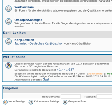
Japanisch schreiben? Wieso werden die japanischen Schriftzeichen (Kana und Ka
WadokuTeam
Ein Forum für alle, die sich fürs Wadoku engagieren und die Qualität sicherstellen
Off-Topic/Sonstiges
Wie gewünscht hier ein Forum für alle Dinge, die nirgendwo anders reinpassen, si
werden.
Kanji-Lexikon
Kanji-Lexikon
Japanisch-Deutsches Kanji-Lexikon
von Hans-Jörg Bibiko
Wer ist online
Unsere Benutzer haben auf eine Gesamtanzahl von 9,114 Beiträgen geantwortet
Wir haben 4,561 registrierte Benutzer
パントン787
Der neueste registrierte Benutzer ist
Es gibt 87 Online-Benutzer: 0 registrierte Benutzer, 87 Gäste [
Administrator
] [
Mod
Die Höchstzahl gleichzeitiger Online-Benutzer war
90,230
am 16/02/2024 09:28:16
Gast
Angemeldete Benutzer:
Eingeben
Benutzername:
Passwort:
Neue Beiträge
Keine neuen Beiträge
Gesperrte Foren