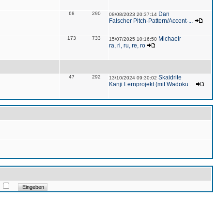
68
290
Dan
08/08/2023 20:37:14
Falscher Pitch-Pattern/Accent-...
173
733
Michaelr
15/07/2025 10:16:50
ra, ri, ru, re, ro
47
292
Skaidrite
13/10/2024 09:30:02
Kanji Lernprojekt (mit Wadoku ...