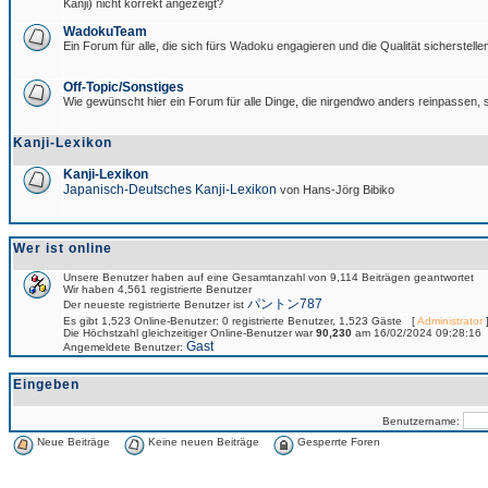
Kanji) nicht korrekt angezeigt?
WadokuTeam
Ein Forum für alle, die sich fürs Wadoku engagieren und die Qualität sicherstellen
Off-Topic/Sonstiges
Wie gewünscht hier ein Forum für alle Dinge, die nirgendwo anders reinpassen, s
Kanji-Lexikon
Kanji-Lexikon
Japanisch-Deutsches Kanji-Lexikon
von Hans-Jörg Bibiko
Wer ist online
Unsere Benutzer haben auf eine Gesamtanzahl von 9,114 Beiträgen geantwortet
Wir haben 4,561 registrierte Benutzer
パントン787
Der neueste registrierte Benutzer ist
Es gibt 1,523 Online-Benutzer: 0 registrierte Benutzer, 1,523 Gäste [
Administrator
]
Die Höchstzahl gleichzeitiger Online-Benutzer war
90,230
am 16/02/2024 09:28:16
Gast
Angemeldete Benutzer:
Eingeben
Benutzername:
Neue Beiträge
Keine neuen Beiträge
Gesperrte Foren