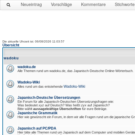
Neueintrag
Vorschläge
Kommentare
Stichworte
Die aktuelle Uhrzeit ist: 06/08/2026 11:03:57
Übersicht
wadoku
wadoku.de
Alle Themen rund um wadoku.de, das Japanisch-Deutsche Online-Wörterbuch.
Wadoku-Wiki
Wadoku-Wiki
Alles rund um das entstehende
Japanisch-Deutsche Übersetzungen
Ein Forum für alle Japanisch-Deutschen Übersetzungsfragen wie:
Was bedeutet
xyz
auf Deutsch? Was heißt
zyx
auf Japanisch?
Bitte wählt
aussagekräftige Überschriften
für eure Beiträge.
Japanische Grammatik
Hier wie gewünscht ein Forum, in dem wir alle Fragen rund um die japanische 
Japanisch auf PC/PDA
Hier bitte alle Themen rund um Japanisch auf dem Computer und mobilen Gerät