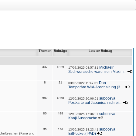
Themen
Beiträge
Letzter Beitrag
337
1829
Michaelr
17/07/2025 08:57:31
Stichwortsuche warum ein Maxim...
8
21
Dan
03/06/2022 11:47:31
Temporäre Wiki-Abschaltung (3....
982
4858
suboceva
12/09/2025 20:06:51
Postkarte auf Japanisch schrei...
80
488
suboceva
12/10/2025 17:36:07
Kanji Aussprache
95
573
suboceva
13/09/2025 18:23:41
hriftzeichen (Kana und
EBPocket (IPAD)