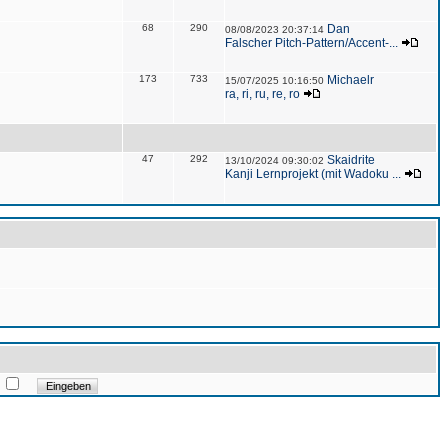
68
290
Dan
08/08/2023 20:37:14
Falscher Pitch-Pattern/Accent-...
173
733
Michaelr
15/07/2025 10:16:50
ra, ri, ru, re, ro
47
292
Skaidrite
13/10/2024 09:30:02
Kanji Lernprojekt (mit Wadoku ...