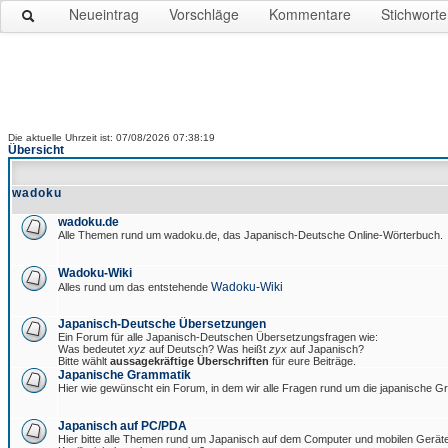
Neueintrag
Vorschläge
Kommentare
Stichworte
Die aktuelle Uhrzeit ist: 07/08/2026 07:38:19
Übersicht
wadoku
wadoku.de
Alle Themen rund um wadoku.de, das Japanisch-Deutsche Online-Wörterbuch.
Wadoku-Wiki
Wadoku-Wiki
Alles rund um das entstehende
Japanisch-Deutsche Übersetzungen
Ein Forum für alle Japanisch-Deutschen Übersetzungsfragen wie:
Was bedeutet
xyz
auf Deutsch? Was heißt
zyx
auf Japanisch?
Bitte wählt
aussagekräftige Überschriften
für eure Beiträge.
Japanische Grammatik
Hier wie gewünscht ein Forum, in dem wir alle Fragen rund um die japanische 
Japanisch auf PC/PDA
Hier bitte alle Themen rund um Japanisch auf dem Computer und mobilen Gerät