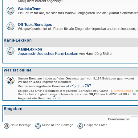
Kanji) nicht korrekt angezeigt?
WadokuTeam
Ein Forum für alle, die sich fürs Wadoku engagieren und die Qualität sicherstellen
Off-Topic/Sonstiges
Wie gewünscht hier ein Forum für alle Dinge, die nirgendwo anders reinpassen, s
Kanji-Lexikon
Kanji-Lexikon
Japanisch-Deutsches Kanji-Lexikon
von Hans-Jörg Bibiko
Wer ist online
Unsere Benutzer haben auf eine Gesamtanzahl von 9,114 Beiträgen geantwortet
Wir haben 4,561 registrierte Benutzer
パントン787
Der neueste registrierte Benutzer ist
Es gibt 953 Online-Benutzer: 0 registrierte Benutzer, 953 Gäste [
Administrator
] [
M
Die Höchstzahl gleichzeitiger Online-Benutzer war
90,230
am 16/02/2024 09:28:16
Gast
Angemeldete Benutzer:
Eingeben
Benutzername:
Neue Beiträge
Keine neuen Beiträge
Gesperrte Foren