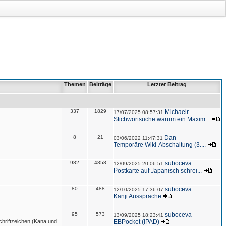
Themen
Beiträge
Letzter Beitrag
337
1829
Michaelr
17/07/2025 08:57:31
Stichwortsuche warum ein Maxim...
8
21
Dan
03/06/2022 11:47:31
Temporäre Wiki-Abschaltung (3....
982
4858
suboceva
12/09/2025 20:06:51
Postkarte auf Japanisch schrei...
80
488
suboceva
12/10/2025 17:36:07
Kanji Aussprache
95
573
suboceva
13/09/2025 18:23:41
hriftzeichen (Kana und
EBPocket (IPAD)